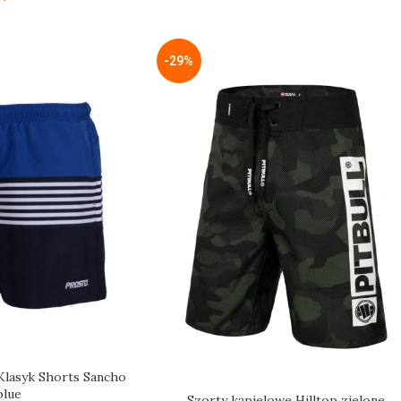
-29%
Klasyk Shorts Sancho
blue
Szorty kąpielowe Hilltop zielone