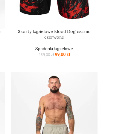
e
Szorty kąpielowe Blood Dog czarno
czerwone
e
Spodenki kąpielowe
99,00
zł
139,00
zł