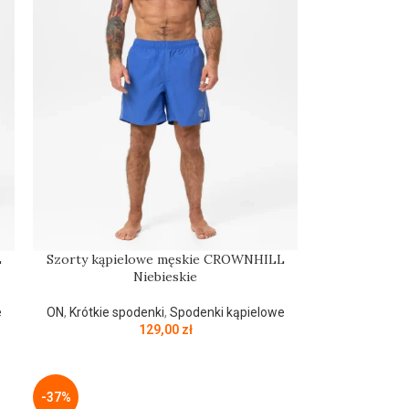
L
Szorty kąpielowe męskie CROWNHILL
Niebieskie
e
ON
,
Krótkie spodenki
,
Spodenki kąpielowe
129,00
zł
-37%