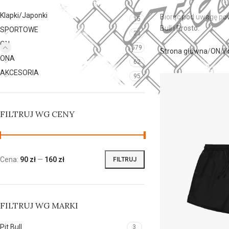
Klapki/Japonki
Biorąc pod uwagę po
15
Bull i Prosto.
SPORTOWE
23
ON
579
Strona główna
ON
K
ONA
62
AKCESORIA
95
FILTRUJ WG CENY
Cena:
90 zł
—
160 zł
FILTRUJ
FILTRUJ WG MARKI
Pit Bull
3