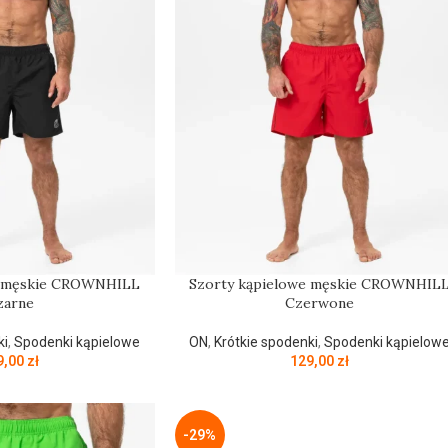
e męskie CROWNHILL
Szorty kąpielowe męskie CROWNHIL
zarne
Czerwone
ki
,
Spodenki kąpielowe
ON
,
Krótkie spodenki
,
Spodenki kąpielow
9,00
zł
129,00
zł
-29%