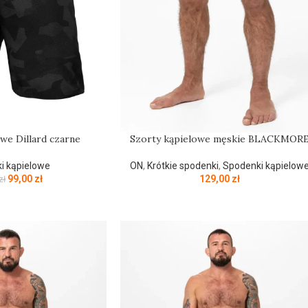
we Dillard czarne
Szorty kąpielowe męskie BLACKMOR
i kąpielowe
ON
,
Krótkie spodenki
,
Spodenki kąpielow
99,00
zł
129,00
zł
zł