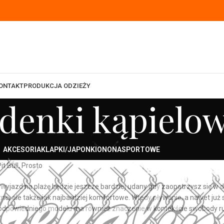
ONTAKT
PRODUKCJA ODZIEŻY
denki kąpielo
AKCESORIA
KLAPKI/JAPONKI
ON
ONA
SPORTOWE
t Bull, Prosto
wyjazd na plażę będzie jeszcze bardziej udany gdy zaopatrzysz się w d
zne, ale także jak najbardziej komfortowe. Wtedy pływanie, a nawet ju
odpowiedniego modelu ma również znaczenie w kontekście swobody r