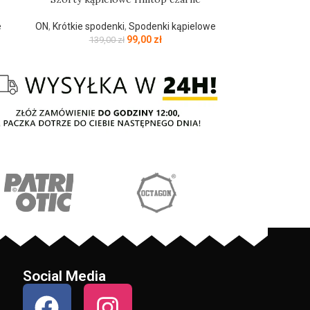
e
ON
,
Krótkie spodenki
,
Spodenki kąpielowe
99,00
zł
139,00
zł
Social Media