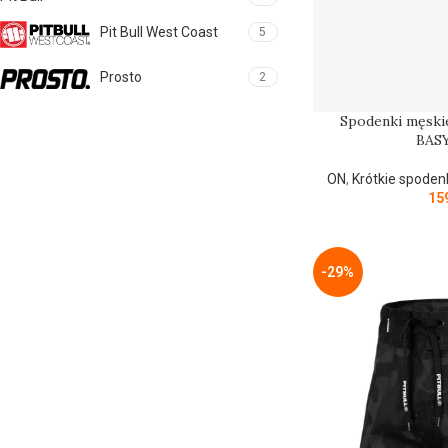
Pit Bull West Coast
5
Prosto
2
Spodenki męski
BASY
ON
,
Krótkie spoden
15
-29%