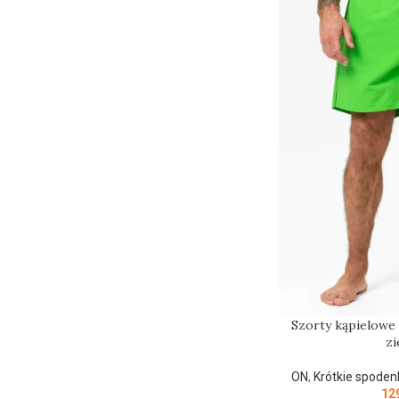
Szorty kąpielow
zi
ON
,
Krótkie spoden
12