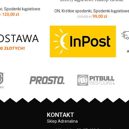
ki
,
Spodenki kąpielowe
ON
,
Krótkie spodenki
,
Spodenki kąpielow
120,00
zł
ł
99,00
zł
139,00
zł
KONTAKT
Sklep Adrenalina