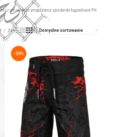
aszym sklepie znajdziesz spodenki kąpielowe Pit
8
24
-29%