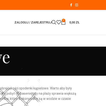
0
ZALOGUJ / ZAREJESTRUJ
0,00
ZŁ
we
obrej jakości spodenki kąpielowe. Warto aby były
ż sam pobyt na basenie czy na plaży sprawia większą
uchów, które wykonywane są w wodzie w czasie