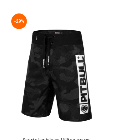
-29%
Szorty kąpielowe Hilltop czarne