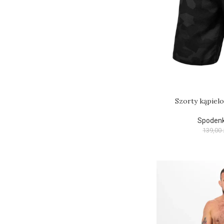
Szorty kąpielo
Spodenk
139,00