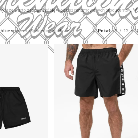
wyższe warto zaopatrzyć się w odzież renomowanych producentów. W n
rótkie spodenki
Spodenki kąpielowe
Pokaż
9
12
1