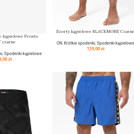
Szorty kąpielowe BLACKMORE Czarn
e kąpielowe Prosto
 czarne
ON
,
Krótkie spodenki
,
Spodenki kąpielow
129,00
zł
ki
,
Spodenki kąpielowe
9,00
zł