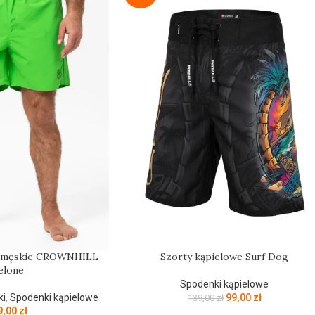
e męskie CROWNHILL
Szorty kąpielowe Surf Dog
elone
Spodenki kąpielowe
ki
,
Spodenki kąpielowe
99,00
zł
139,00
zł
9,00
zł