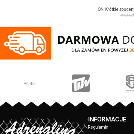
ON
,
Krótkie spoden
189,00
z
INFORMACJE
Regulamin