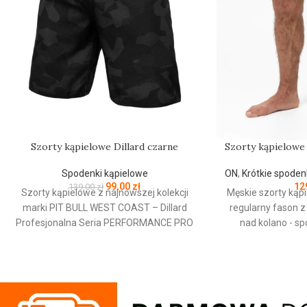
Szorty kąpielowe Dillard czarne
Szorty kąpielow
Spodenki kąpielowe
ON
,
Krótkie spoden
99,00
zł
12
139,00
zł
Szorty kąpielowe z najnowszej kolekcji
Męskie szorty kąp
marki PIT BULL WEST COAST – Dillard
regularny fason 
Profesjonalna Seria PERFORMANCE PRO
nad kolano - s
+ – wykonane z bardzo wytrzymałego
mocnej szybko
szybkoschnącego materiału – szorty typu
nylonowej - elasty
boardshorts o długości nad kolano – lekka
wewnętrzna część 
tkanina zapewnia wygodę podczas kąpieli
typu Mesh dla 
jak i przy uprawianiu wszelkich sportów
noszenia - dwi