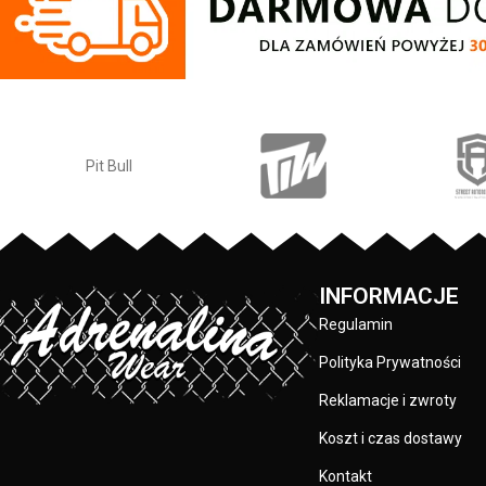
wodnych – spodenki są wiązane w pasie
kieszenie na ręce
sznurkiem dzięki czemu nie będą się
tyłu zamykana 
zsuwać – rozporek dla większej wygodny
lampasy z logo PIT
zapinany na mocny rzep – praktyczna
nogawek - skład 
zapinana kieszonka z tyłu na drobiazgi –
silikonowe logo Pit Bull na nogawce oraz
nadrukowany napis z tyłu – nieścieralny
nadruk wykonany specjalistyczną metodą
sublimacji – 100% poliester
INFORMACJE
Regulamin
Polityka Prywatności
Reklamacje i zwroty
Koszt i czas dostawy
Kontakt