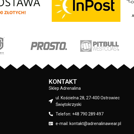
noszenia - dwie klasyczne otwarte
 - wszyta kieszonka z
kieszenie na ręce - wszyta kieszonka z
na zamek - szerokie
tyłu zamykana na zamek - szerokie
BULL na całej długości
lampasy z logo PITBULL na całej długości
materiału: 100% nylon
nogawek - skład materiału: 100% nylon
Producent: Pit Bull Kolor: Szałwiowy
KONTAKT
Sklep Adrenalina
ul. Kościelna 28, 27-400 Ostrowiec
Świętokrzyski
Telefon: +48 790 289 497
e-mail: kontakt@adrenalinawear.pl