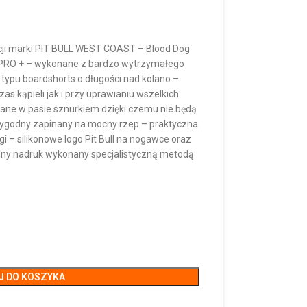
kcji marki PIT BULL WEST COAST – Blood Dog
PRO + – wykonane z bardzo wytrzymałego
typu boardshorts o długości nad kolano –
s kąpieli jak i przy uprawianiu wszelkich
ane w pasie sznurkiem dzięki czemu nie będą
 wygodny zapinany na mocny rzep – praktyczna
i – silikonowe logo Pit Bull na nogawce oraz
alny nadruk wykonany specjalistyczną metodą
J DO KOSZYKA