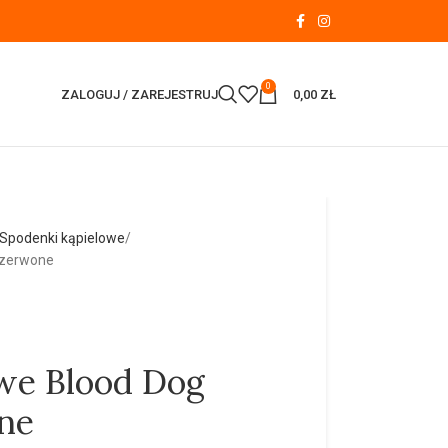
0
ZALOGUJ / ZAREJESTRUJ
0,00
ZŁ
Spodenki kąpielowe
czerwone
owe Blood Dog
ne