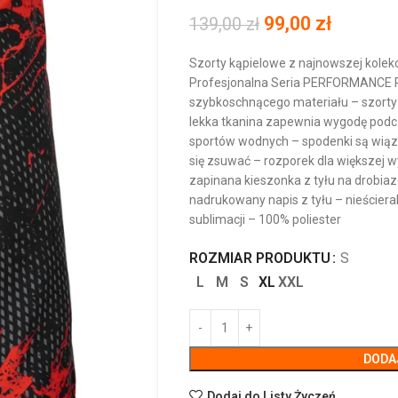
99,00
zł
139,00
zł
Szorty kąpielowe z najnowszej kole
Profesjonalna Seria PERFORMANCE 
szybkoschnącego materiału – szorty 
lekka tkanina zapewnia wygodę podcza
sportów wodnych – spodenki są wiąz
się zsuwać – rozporek dla większej
zapinana kieszonka z tyłu na drobiazg
nadrukowany napis z tyłu – nieścier
sublimacji – 100% poliester
ROZMIAR PRODUKTU
S
L
M
S
XL
XXL
DODA
Dodaj do Listy Życzeń