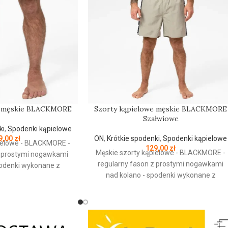
e męskie BLACKMORE
Szorty kąpielowe męskie BLACKMORE
Szałwiowe
ki
,
Spodenki kąpielowe
9,00
zł
ON
,
Krótkie spodenki
,
Spodenki kąpielowe
ielowe - BLACKMORE -
129,00
zł
Męskie szorty kąpielowe - BLACKMORE -
z prostymi nogawkami
regularny fason z prostymi nogawkami
podenki wykonane z
nad kolano - spodenki wykonane z
schnącej tkaniny
mocnej szybkoschnącej tkaniny
czny ściągacz w pasie -
nylonowej - elastyczny ściągacz w pasie -
wykonana z siateczki
wewnętrzna część wykonana z siateczki
większego komfortu
typu Mesh dla większego komfortu
e klasyczne otwarte