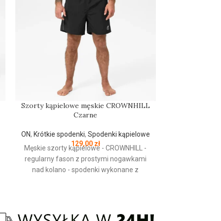
Szorty kąpielowe męskie CROWNHILL
Szorty kąpie
Czarne
ON
,
Krótkie spodenki
,
Spodenki kąpielowe
ON
,
Krótkie spo
129,00
zł
Męskie szorty kąpielowe - CROWNHILL -
Męskie szorty
regularny fason z prostymi nogawkami
regularny fas
nad kolano - spodenki wykonane z
nad kolano 
mocnej szybkoschnącej tkaniny
mocnej szy
nylonowej - elastyczny ściągacz w pasie -
nylonowej - ela
wewnętrzna część wykonana z siateczki
wewnętrzna czę
typu Mesh dla większego komfortu
typu Mesh d