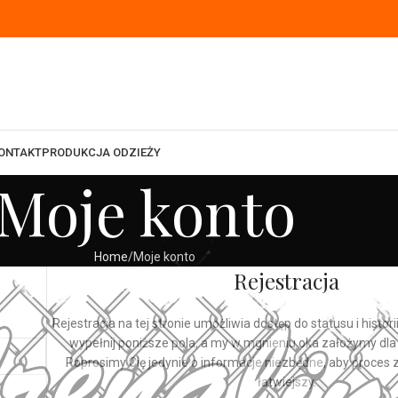
ONTAKT
PRODUKCJA ODZIEŻY
Moje konto
Home
Moje konto
Rejestracja
Rejestracja na tej stronie umożliwia dostęp do statusu i histor
wypełnij poniższe pola, a my w mgnieniu oka założymy dla
Poprosimy Cię jedynie o informacje niezbędne, aby proces 
łatwiejszy.