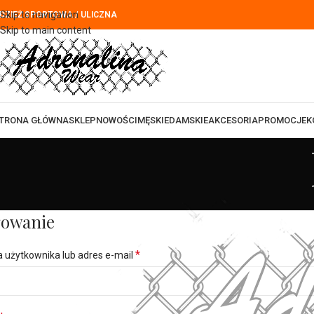
Skip to navigation
DZIEŻ SPORTOWA / ULICZNA
Skip to main content
TRONA GŁÓWNA
SKLEP
NOWOŚCI
MĘSKIE
DAMSKIE
AKCESORIA
PROMOCJE
K
owanie
*
 użytkownika lub adres e-mail