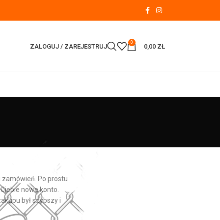
0
ZALOGUJ / ZAREJESTRUJ
0,00
ZŁ
ii zamówień.
Po prostu
 Ciebie nowe konto.
zakupu był szybszy i