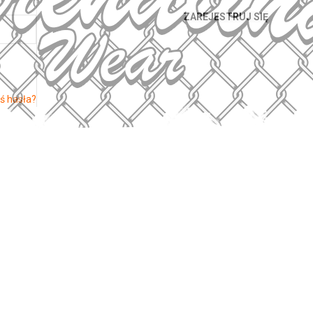
ZAREJESTRUJ SIĘ
ś hasła?