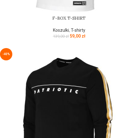
F-BOX T-SHIRT
Koszulki
,
T-shirty
59,00
zł
139,00
zł
-40%