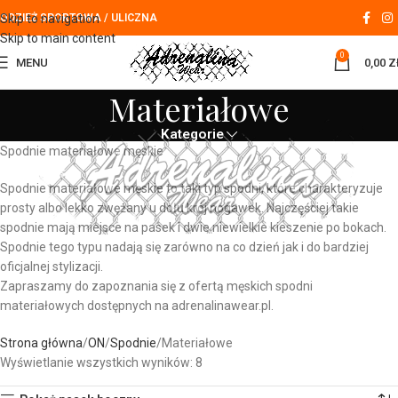
Skip to navigation
ODZIEŻ SPORTOWA / ULICZNA
Skip to main content
0
MENU
0,00
Z
Materiałowe
Kategorie
Spodnie materiałowe męskie
Spodnie materiałowe męskie to taki typ spodni, które charakteryzuje
prosty albo lekko zwężany u dołu krój nogawek. Najczęściej takie
spodnie mają miejsce na pasek i dwie niewielkie kieszenie po bokach.
Spodnie tego typu nadają się zarówno na co dzień jak i do bardziej
oficjalnej stylizacji.
Zapraszamy do zapoznania się z ofertą męskich spodni
materiałowych dostępnych na adrenalinawear.pl.
Strona główna
ON
Spodnie
Materiałowe
Wyświetlanie wszystkich wyników: 8