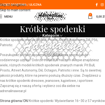
Skip to navigation
ODZIEŻ SPORTOWA / ULICZNA
Skip to main content
0
MENU
0,00
Z
Krótkie spodenki
Kategorie
Krótkie spodenki męskie Bit Bull, Prosto, Street Autonomy, Dill, P56,
Patriotic.
Poszukujesz krótkich spodenek do uprawiania sportu lub do
codziennego użytku? Dobrze trafiłeś! W naszym sklepie znajdziesz
wiele, różnych modeli krótkich spodenek znanych marek: Pit Bull,
Prosto, Atreet Autonomy, Diil, Octagon, Patriotic i inne. Są to świetnej
jakości produkty, które na pewno posłużą dłuższy czas. Znajdziesz u
nas krótkie spodenki dresowe, jeansowe, kąpielowe, i sportowe.
Zapoznaj się z naszą ofertą i wybierz coś dla siebie na
adrenalinawear.pl
Strona główna
ON
Krótkie spodenki
Wyświetlanie 16–30 z 57 wyników