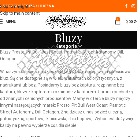
Skip to navigation
ODZIEŻ SPORTOWA / ULICZNA
Skip to main content
0
MENU
0,00
Z
Bluzy
Kategorie
Bluzy Prosto, Pit Bull West Coast, Patriotic, Street Autonomy, Dill,
Octagon.
W naszym sklepie znajdziesz bogatą ofertę najlepszych jakościowo
bluz. Są one dostępne są w wielu wariantach kolorystycznych, z
nadrukami lub bez. Posiadamy bluzy bez kaptura, rozpinane bez
kaptura, bluzy z kapturem i rozpinane z kapturem. Ubrania pochodzą
od znanych i cenionych producentów. Mamy w ofercie bluzy między
innymi następujących marek: Prosto, Pit Bull West Coast, Patriotic,
Street Autonomy, Dill, Octagon. Znajdziesz u nas odzież uliczną,
patriotyczną, sportową, kibicowską i hip hopową. Wybór jest duży więc
każdy na pewno wybierze coś dla siebie.