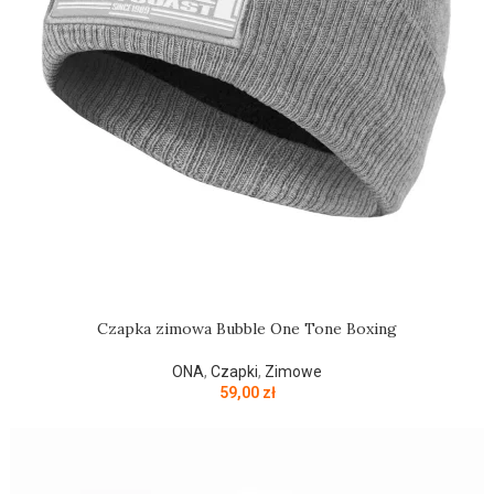
Czapka zimowa Bubble One Tone Boxing
ONA
,
Czapki
,
Zimowe
59,00
zł