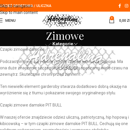
Skip to navigation
ODZIEŻ SPORTOWA / ULICZNA
Skip to main content
0
MENU
0,00
Z
Zimowe
Kategorie
Czapki zimowe damskie
Podczas zimowej aury dobra i ciepła czapka jest niezastąpiona. Ma
ona duże znaczenie szczególnie wtedy, gdy spędzamy wiele czasu na
zewnątrz. Skutecznie chroni przed zimnem.
Ten niewielki element garderoby stwarza dodatkowo dobrą okazję na
wyróżnienie się z tłumu i pokazanie swojego oryginalnego stylu.
Czapki zimowe damskie PIT BULL
W naszej ofercie znajdziecie odzież uliczną, patriotyczną, hip hopową i
kibicowską – w tym czapki zimowe damskie PIT BULL. Cechują się one