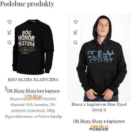
Podobne produkty
BHO BLUZA KLASYCZNA
ON
,
Bluzy
,
Bluzy bez kaptura
179,00
zł
Bluza męska marki Patriotic
Bluza z kapturem Blue Eyed
Materiał: 95% bawełna, 5%
Devil X
poliester Gramatura: 280g
Wyprodukowano: w Polsce
Cechy
ON
,
Bluzy
,
Bluzy z kapturem
produktu:
Bluza z linii proud
249,00
zł
dedykowanej nowoczesnemu
Producent: