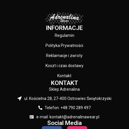
na lewym rękawie silikonowa
naszywka z logo marki - duża
przednia kieszeń typu kangurka -
wysokiej jakości nieścieralne
nadruki wykonane specjalistyczną
INFORMACJE
technologią sitodruku - skład
materiału: 80% bawełna / 20%
Regulamin
polyester
Polityka Prywatności
Reklamacje i zwroty
Koszt i czas dostawy
Kontakt
KONTAKT
Sklep Adrenalina
ul. Kościelna 28, 27-400 Ostrowiec Świętokrzyski
Telefon: +48 790 289 497
e-mail: kontakt@adrenalinawear.pl
Social Media