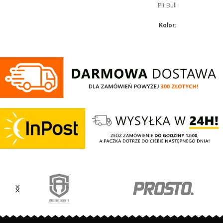
patriocie. Klasyczną czerń zdobi
Pit Bull
złoty nadruk z białym napisem
oraz logo Patriotic. Produkt
Kolor:
wykonany z wysokogatunkowej
Czarny
dzianiny, zwieńczony unikalnymi
metkami, sygnowanymi logo
Bluza męska z kapturem z
brandu.
najnowszej kolekcji firmy PIT
BULL WEST COAST – Blue Eyed
Devil X - klasyczny sportowy
fason - wykonana z
wysokogatunkowej grubej
bawełny 400 gr/m2 - tkanina od
wewnętrznej strony jest
szczotkowana i przyjemna w
dotyku - mocne żebrowane
ściągacze na rękawach oraz u
dołu bluzy - regulacja kaptura za
pomocą szerokiego sznurka z
metalowym wykończeniem -
ściągacze rękawów posiadają
otwory na kciuki - lamówka przy
karku chroniąca przed otarciami -