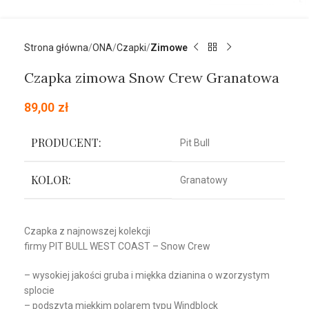
Strona główna
ONA
Czapki
Zimowe
Czapka zimowa Snow Crew Granatowa
89,00
zł
PRODUCENT:
Pit Bull
KOLOR:
Granatowy
Czapka z najnowszej kolekcji
firmy
PIT
BULL
WEST
COAST
– Snow Crew
– wysokiej jakości gruba i miękka dzianina o wzorzystym
splocie
– podszyta miękkim polarem typu Windblock