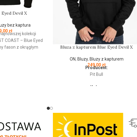
e Eyed Devil X
uzy bez kaptura
9,00
zł
najnowszej kolekcji
ST
COAST
– Blue Eyed
Bluza z kapturem Blue Eyed Devil X
zny fason z okrągłym
- wykonana z
ON
,
Bluzy
,
Bluzy z kapturem
 grubej bawełny 400
249,00
zł
ewnętrznej strony jest
Producent:
przyjemna w dotyku -
Pit Bull
ane ściągacze na
Kolor:
ołu bluzy - żebrowany
Czarny
cze rękawów dodatkowo
ory na kciuk - od
Bluza męska z kapturem z najnowszej
y lamówka przy karku
kolekcji firmy PIT BULL WEST COAST –
tarciami - silikonowa
Blue Eyed Devil X - klasyczny sportowy
wka na lewym rękawie
fason - wykonana z wysokogatunkowej
Bull - duży nadruk na
grubej bawełny 400 gr/m2 - tkanina od
mniejszy na klatce