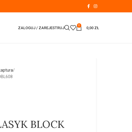
0
ZALOGUJ / ZAREJESTRUJ
0,00
ZŁ
kaptura
DBL608
KLASYK BLOCK