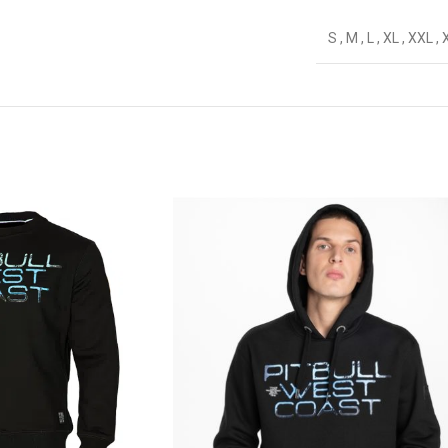
S
,
M
,
L
,
XL
,
XXL
,