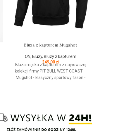
Bluza z kapturem Mugshot
Czapka zimo
ON
,
Bluzy
,
Bluzy z kapturem
ON
,
Czapki
,
249,00
zł
Bluza męska z kapturem z najnowszej
kolekcji firmy
PIT
BULL
WEST
COAST
–
PRODUCENT
Mugshot - klasyczny sportowy fason -
wykonana z wysokogatunkowej grubej
KOLOR:
bawełny 400 gr/m2 - tkanina od
wewnętrznej strony jest szczotkowana i
przyjemna w dotyku - mocne żebrowane
ściągacze na rękawach oraz u dołu bluzy
Czapka zimow
- regulacja kaptura za pomocą szerokiego
firmy
PIT
BUL
sznurka z metalowym wykończeniem -
Small Logo - 
ściągacze rękawów posiadają otwory na