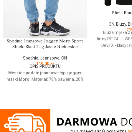
Bluza Blu
ON
,
Bluzy
,
Bl
21
Bluza męska z 
firmy
PIT
BULL
WE
Spodnie Jeansowe Jogger Moro Sport
Devil X - klasyc
Shield Slant Tag Jasne Niebieskie
dekoltem 
Spodnie
,
Jeansowe
,
ON
wysokogatunkowej
119,00
zł
g/m - tkanina od w
OPIS PRODUKTU
szczotkowana i 
Męskie spodnie jeansowe typu jogger
mocne żebrow
marki Moro.
Materiał: 78% bawełna, 20%
rękawach oraz u d
poliester, 2% elastan Jeansowe spodnie z
kołnierz - ściąga
haftowanym logo o wygodnym kroju.
posiadają otw
Posiadają cztery kieszenie i regulowana
wewnętrznej stron
gumę w pasie która zapewnia idealne
chroniąca przed o
dopasowanie w talii.
kwadratowa naszy
Regular Fit
- regularny krój, nie krępuje
z logo marki Pit 
ruchów dzięki odpowiednio dobranym
plecach oraz 
materiałom.