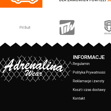
piersiowej - wszy
Elastan
- rozciągliwa dzianina, zapewnia
są specjalistyczną
zwiększony komfort podczas
przez co są ba
użytkowania.
materiału: 80% ba
Jogger
- nogawki w spodniach zostały
zakończone dopasowanym ściągaczem.
PRODUCENT:
Made In Poland
- wyprodukowano w
Polsce.
KOLOR:
INFORMACJE
Regulamin
Polityka Prywatności
Reklamacje i zwroty
Koszt i czas dostawy
Kontakt