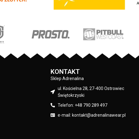
wewnętrznej strony jest szczotkowana i
stkie nadruki wykonane
przyjemna w dotyku - mocne żebrowane
 technologią sitodruku
ściągacze na rękawach oraz u dołu bluzy
rdzo trwałe - skład
- regulacja kaptura za pomocą szerokieg
wełna / 20% poliester
sznurka z metalowym wykończeniem -
Pit Bull
ściągacze rękawów posiadają otwory na
kciuki - lamówka przy karku chroniąca
przed otarciami - na lewym rękawie
Czarny
silikonowa naszywka z logo marki - duża
przednia kieszeń typu kangurka -
KONTAKT
wysokiej jakości nieścieralne nadruki
Sklep Adrenalina
wykonane specjalistyczną technologią
sitodruku - skład materiału: 80% bawełna
ul. Kościelna 28, 27-400 Ostrowiec
/ 20% polyester
Świętokrzyski
Telefon: +48 790 289 497
e-mail: kontakt@adrenalinawear.pl