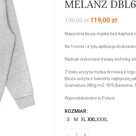
MELANŻ DBL6
119,00
zł
199,00
zł
Klasyczna bluza męska bez kaptura o
Na froncie i z tyłu aplikacja drukowan
Nadruki wykonane trwałą techniką si
Z boku wszyta metka firmowa z logo
Bluza uszyta z bawełny najlepszej jak
Gramatura 280g/m2. 90% Bawełna, 10
Wyprodukowano w Polsce.
ROZMIAR
S
M
XL
XXL
XXXL