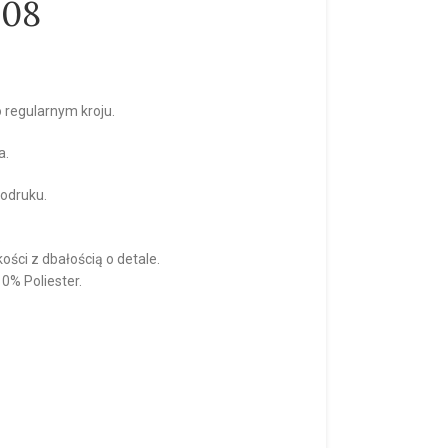
08
 regularnym kroju.
a.
todruku.
.
ości z dbałością o detale.
% Poliester.