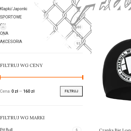
Klapki/Japonki
15
SPORTOWE
23
ON
580
ONA
62
AKCESORIA
93
FILTRUJ WG CENY
Cena:
0 zł
—
160 zł
FILTRUJ
FILTRUJ WG MARKI
Pit Bull
Czapka Big Logo
6