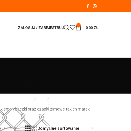
0
ZALOGUJ / ZAREJESTRUJ
0,00
ZŁ
kiem, rybaczki oraz czapki zimowe takich marek
8
24