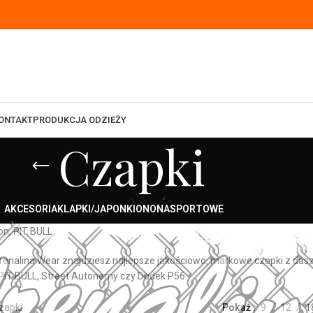
ONTAKT
PRODUKCJA ODZIEŻY
Czapki
AKCESORIA
KLAPKI/JAPONKI
ON
ONA
SPORTOWE
on, PIT BULL
enalina Wear znajdziesz najlepsze jakościowo, markowe czapki z dasz
, PIT BULL, Street Autonomy czy Dudek P56.
zapki
Pokaż
9
12
1