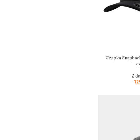
Czapka Snapbac
c
Z d
12