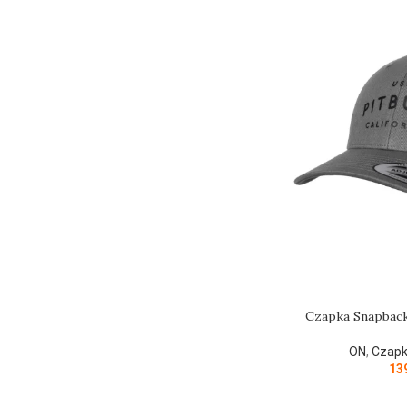
Czapka Snapback
ON
,
Czapk
13