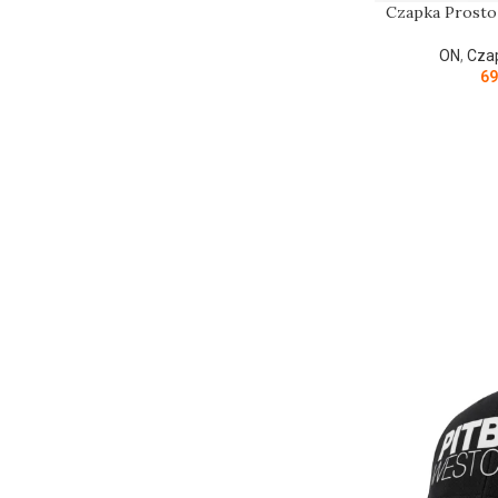
Czapka Prosto
ON
,
Cza
69