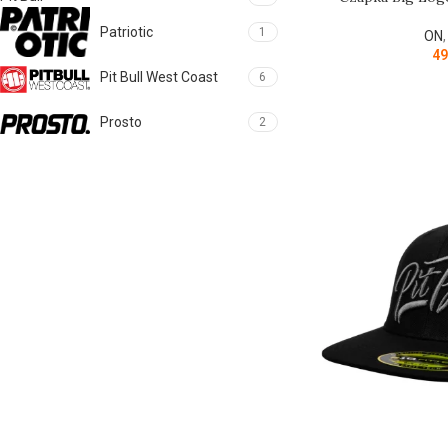
Patriotic
1
ON
49
Pit Bull West Coast
6
Prosto
2