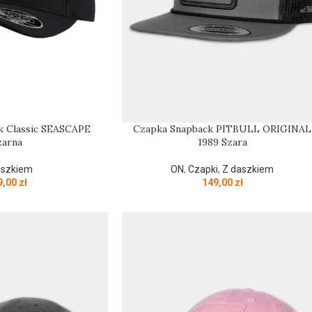
k Classic SEASCAPE
Czapka Snapback PITBULL ORIGINAL
zarna
1989 Szara
aszkiem
ON
,
Czapki
,
Z daszkiem
9,00
zł
149,00
zł