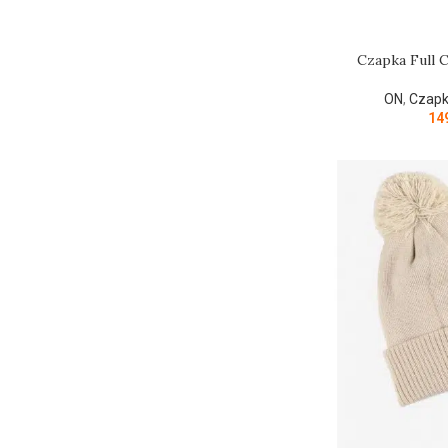
Czapka Full C
ON
,
Czapk
14