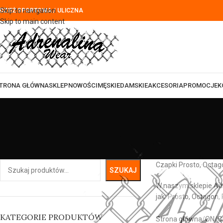
Skip to navigation
DZIEŻ SPORTOWA / ULICZNA
Skip to main content
TRONA GŁÓWNA
SKLEP
NOWOŚCI
MĘSKIE
DAMSKIE
AKCESORIA
PROMOCJE
K
Czapki Prosto, Octag
SZUKAJ
W naszym sklepie Adr
jak: Prosto, Octagon
KATEGORIE PRODUKTÓW
Strona główna
ON
C