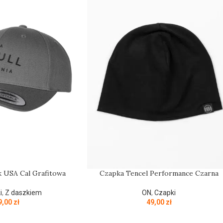
 USA Cal Grafitowa
Czapka Tencel Performance Czarna
i
,
Z daszkiem
ON
,
Czapki
9,00
zł
49,00
zł