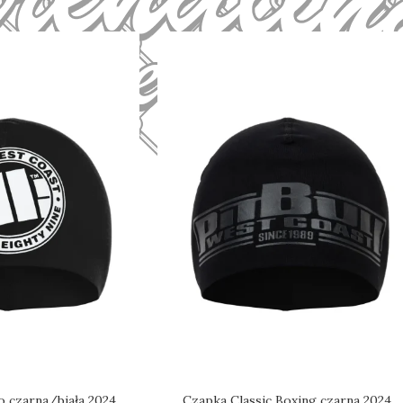
 czarna/biała 2024
Czapka Classic Boxing czarna 2024