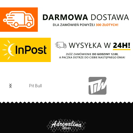
elastan Jeansowe spodnie z
haftowanym logo o wygodnym
kroju. Posiadają cztery kieszenie i
regulowana gumę w pasie która
zapewnia idealne dopasowanie w
talii.
Regular Fit
- regularny krój, nie
krępuje ruchów dzięki
odpowiednio dobranym
materiałom.
Elastan
- rozciągliwa dzianina,
zapewnia zwiększony komfort
podczas użytkowania.
Jogger
- nogawki w spodniach
zostały zakończone
Pit Bull
dopasowanym ściągaczem.
Made In Poland
- wyprodukowano
w Polsce.