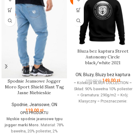
Bluza bez kaptura Street
Autonomy Circle
black/white 2021
ON
,
Bluzy
,
Bluzy bez kaptura
149,00
zł
190,00
zł
Spodnie Jeansowe Jogger
–
Kolekcja SILVER COLLECTION
–
Moro Sport Shield Slant Tag
Skład: 90% bawełna 10% poliester
Jasne Niebieskie
–
Gramatura: 290g/m2
–
Krój:
Klasyczny
–
Przeznaczenie:
Spodnie
,
Jeansowe
,
ON
Odzież codzienna / Sport
–
119,00
zł
OPIS PRODUKTU
Nadruk: Sitodruk
–
Kolekcja
Męskie spodnie jeansowe typu
jesień/zima 2021
jogger marki Moro.
Materiał: 78%
bawełna, 20% poliester, 2%