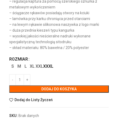
– regulacja kaptura za pomocą szerokiego sznurka z
metalowym wykończeniem
– ściągacze rękawów posiadają otwory na kciuki
– lamówka przy karku chroniąca przed otarciami
– na lewym rękawie silikonowa naszywka z logo marki
– duża przednia kieszeń typu kangurka
– wysokiej jakości nieścieralne nadruki wykonane
specjalistyczną technologią sitodruku
– skład materiału: 80% bawełna / 20% polyester
ROZMIAR
S
M
L
XL
XXL
XXXL
DODAJ DO KOSZYKA
Dodaj do Listy Życzeń
SKU:
Brak danych