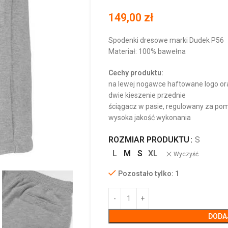
149,00
zł
Spodenki dresowe marki Dudek P56
Materiał: 100% bawełna
Cechy produktu:
na lewej nogawce haftowane logo or
dwie kieszenie przednie
ściągacz w pasie, regulowany za po
wysoka jakość wykonania
ROZMIAR PRODUKTU
S
L
M
S
XL
Wyczyść
Pozostało tylko: 1
DODA