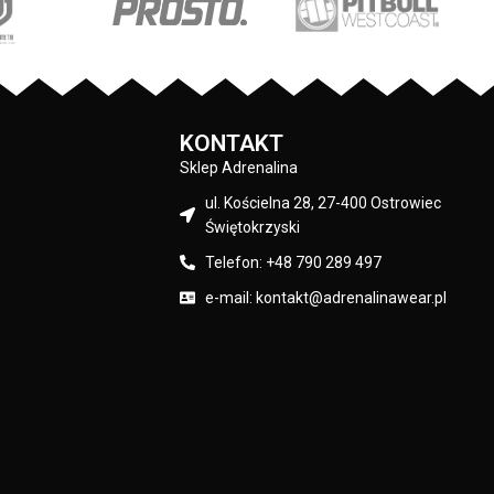
 / 6% elastan
otwarte kieszenie boczne - dodatkowa
otwarta kieszeń z tyłu - skład materiału:
70% bawełna / 30% elastan Producent:
Pit Bull Kolor: Szary
KONTAKT
Sklep Adrenalina
ul. Kościelna 28, 27-400 Ostrowiec
Świętokrzyski
Telefon: +48 790 289 497
e-mail: kontakt@adrenalinawear.pl