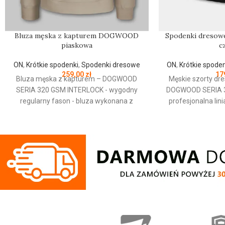
Bluza męska z kapturem DOGWOOD
Spodenki dreso
piaskowa
c
ON
,
Krótkie spodenki
,
Spodenki dresowe
ON
,
Krótkie spode
259,00
zł
17
Bluza męska z kapturem – DOGWOOD
Męskie szorty dr
SERIA 320 GSM INTERLOCK - wygodny
DOGWOOD SERIA 3
regularny fason - bluza wykonana z
profesjonalna lin
wysokogatunkowej tkaniny o gramaturze
wygodny regula
320 g/m2 - tkanina jest gładka i lekko
wykonane z wysoko
elastyczna dzięki czemu nie krępuje
gramaturze 320 
ruchów - szerokie ściągacze na rękawach
gładka i lekko elas
oraz u dołu bluzy - miękka lamówka od
krępuje ruchów - 
wewnętrznej strony kołnierza chroniąca
dodatkowo regulow
przed otarciami - przednia kieszeń typu
kieszenie zamyk
kangurka zapinana na zamki - regulacja
napis Performance
kaptura sznurkiem - do połączenia tkanin
tkanin zastosowa
zastosowano szwy typu Autolap które są
które są płaskie i 
płaskie i odporne na rozerwania - małe
skład materiału