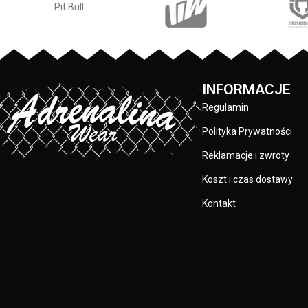
logo PitBull na piersi - skład materiału:
poliester
78% bawełna / 16% poliester / 6%
spandex
INFORMACJE
Regulamin
Polityka Prywatności
Reklamacje i zwroty
Koszt i czas dostawy
Kontakt