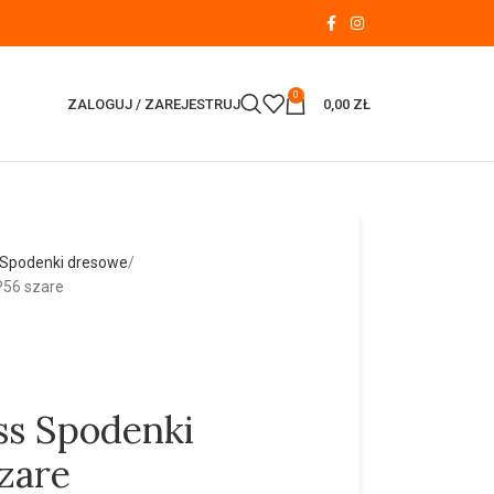
0
ZALOGUJ / ZAREJESTRUJ
0,00
ZŁ
Spodenki dresowe
P56 szare
ss Spodenki
zare