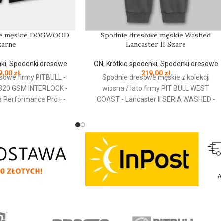
we męskie DOGWOOD
Spodnie dresowe męskie Washed
zarne
Lancaster II Szare
nki
,
Spodenki dresowe
ON
,
Krótkie spodenki
,
Spodenki dresowe
9,00
zł
219,00
zł
esowe firmy PITBULL -
Spodnie dresowe męskie z kolekcji
20 GSM INTERLOCK -
wiosna / lato firmy PIT BULL WEST
ia Performance Pro+ -
COAST - Lancaster II SERIA WASHED -
rny fason - spodnie
wygodny sportowy fason - spodnie
gatunkowej tkaniny o
wykonane z wysokogatunkowej miękkiej
g/m2 - tkanina jest
bawełny o gramaturze 330 g/m2 -
tyczna dzięki czemu nie
delikatny efekt sprania - tkanina jest
szeroki elastyczny pas
odporna na zniekształcenia oraz utratę
any sznurkiem - dwie
koloru - spodnie od wewnątrz są
ane na zamki - mały
szczotkowane i miłe w dotyku - małe
 Pro+ - do połączenia
wyszywane logo marki PitBull na
no szwy typu Autolap
nogawce - szerokie żebrowane ściągacze
odporne na rozerwania -
u dołu nogawek - szeroki elastyczny pas
: 78% bawełna / 16%
dodatkowo regulowany sznurkiem - dwie