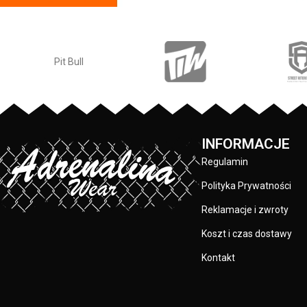
kciuki - lamówka
Elastan
- rozciągliwa dzianina, zapewnia
przed otarciami
zwiększony komfort podczas
silikonowa naszyw
użytkowania.
przednia kiesz
Jogger
- nogawki w spodniach zostały
wysokiej jakości
zakończone dopasowanym ściągaczem.
wykonane specjal
Made In Poland
- wyprodukowano w
sitodruku - skład 
Polsce.
/ 20%
PRODUCENT:
INFORMACJE
Regulamin
KOLOR:
Polityka Prywatności
Reklamacje i zwroty
Koszt i czas dostawy
Kontakt