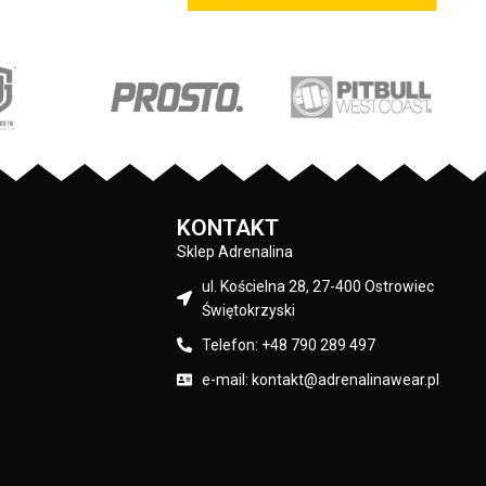
 przy karku chroniąca
temperatury - lekko elastyczny materiał
 - na lewym rękawie
dopasowuje się do kształtów głowy - duż
ka z logo marki - duża
żakardowa naszywka z przodu - skład
eń typu kangurka -
materiału: 100% wełna akrylowa
 nieścieralne nadruki
istyczną technologią
materiału: 80% bawełna
 polyester
Pit Bull
KONTAKT
Sklep Adrenalina
Czarny
ul. Kościelna 28, 27-400 Ostrowiec
Świętokrzyski
Telefon: +48 790 289 497
e-mail: kontakt@adrenalinawear.pl