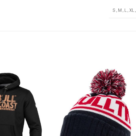
S
,
M
,
L
,
XL