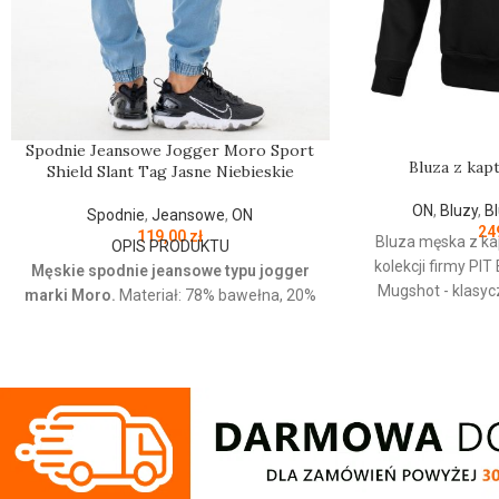
Spodnie Jeansowe Jogger Moro Sport
Bluza z ka
Shield Slant Tag Jasne Niebieskie
ON
,
Bluzy
,
B
Spodnie
,
Jeansowe
,
ON
24
119,00
zł
Bluza męska z ka
OPIS PRODUKTU
kolekcji firmy
PIT
Męskie spodnie jeansowe typu jogger
Mugshot - klasyc
marki Moro.
Materiał: 78% bawełna, 20%
wykonana z wyso
poliester, 2% elastan Jeansowe spodnie z
bawełny 400 g
haftowanym logo o wygodnym kroju.
wewnętrznej stron
Posiadają cztery kieszenie i regulowana
przyjemna w doty
gumę w pasie która zapewnia idealne
ściągacze na ręka
dopasowanie w talii.
- regulacja kaptur
Regular Fit
- regularny krój, nie krępuje
sznurka z metal
ruchów dzięki odpowiednio dobranym
ściągacze rękawów
materiałom.