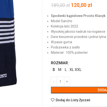
120,00
zł
189,00
zł
Spodenki kąpielowe Prosto Klasyk
Model Sancho
Kolekcja lato 2022
Wysokiej jakości nadruk na nogawce
Dwie kieszenie przednie i jedna tylna
W pasie guma
Podszewka z siatki
Materiał : 100% poliester
ROZMIAR
S
M
L
XL
XXL
DODA
Dodaj do Listy Życzeń