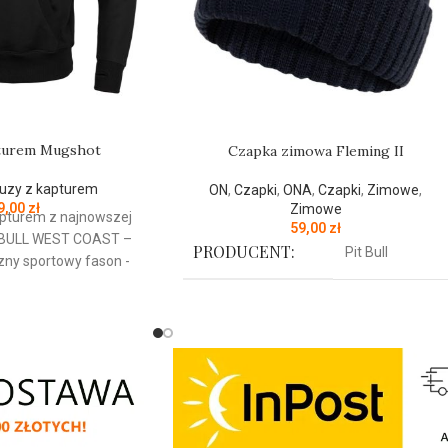
pturem Mugshot
Czapka zimowa Fleming II
luzy z kapturem
ON
,
Czapki
,
ONA
,
Czapki
,
Zimowe
,
9,00
zł
Zimowe
pturem z najnowszej
59,00
zł
BULL
WEST
COAST
–
PRODUCENT:
Pit Bull
zny sportowy fason -
kogatunkowej grubej
KOLOR:
r/m2 - tkanina od
Granatowy
y jest szczotkowana i
ku - mocne żebrowane
wach oraz u dołu bluzy
Czapka zimowa z najnowszej kolekcji
a za pomocą szerokiego
firmy
PIT
BULL
WEST
COAST
– Fleming II 
owym wykończeniem -
wysokiej jakości gruba i miękka dzianina -
 posiadają otwory na
idealna na bardzo niskie zimowe