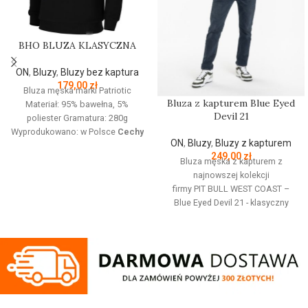
BHO BLUZA KLASYCZNA
ON
,
Bluzy
,
Bluzy bez kaptura
179,00
zł
Bluza męska marki Patriotic
Bluza z kapturem Blue Eyed
Materiał: 95% bawełna, 5%
Devil 21
poliester Gramatura: 280g
Wyprodukowano: w Polsce
Cechy
ON
,
Bluzy
,
Bluzy z kapturem
produktu:
Bluza z linii proud
249,00
zł
dedykowanej nowoczesnemu
Bluza męska z kapturem z
patriocie. Klasyczną czerń zdobi
najnowszej kolekcji
złoty nadruk z białym napisem
firmy
PIT
BULL
WEST
COAST
–
oraz logo Patriotic. Produkt
Blue Eyed Devil 21 - klasyczny
wykonany z wysokogatunkowej
sportowy fason - wykonana z
dzianiny, zwieńczony unikalnymi
wysokogatunkowej grubej
metkami, sygnowanymi logo
bawełny 400 gr/m2 - tkanina od
brandu.
wewnętrznej strony jest
szczotkowana i przyjemna w
dotyku - mocne żebrowane
ściągacze na rękawach oraz u