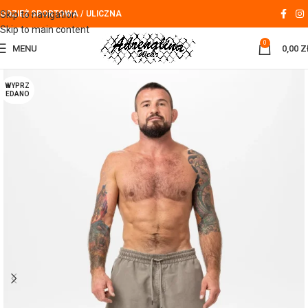
Skip to navigation
ODZIEŻ SPORTOWA / ULICZNA
Skip to main content
0
MENU
0,00
Z
WYPRZ
EDANO