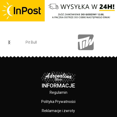
dołu bluzy - regulacja kaptura za
pomocą szerokiego sznurka z
metalowym wykończeniem -
ściągacze rękawów posiadają
otwory na kciuki - lamówka przy
karku chroniąca przed otarciami -
na lewym rękawie silikonowa
naszywka z logo marki - duża
Pit Bull
przednia kieszeń typu kangurka -
wysokiej jakości nieścieralne
nadruki wykonane specjalistyczną
technologią sitodruku - skład
materiału: 80% bawełna / 20%
polyester
INFORMACJE
Regulamin
Polityka Prywatności
Reklamacje i zwroty