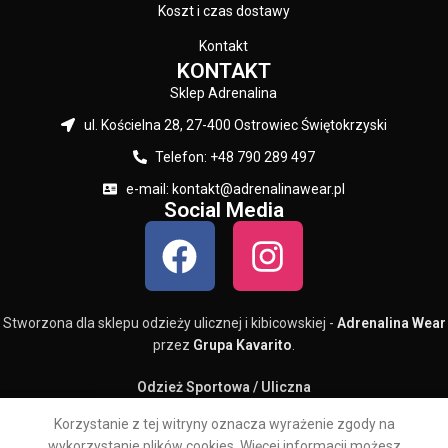
Koszt i czas dostawy
Kontakt
KONTAKT
Sklep Adrenalina
ul. Kościelna 28, 27-400 Ostrowiec Świętokrzyski
Telefon: +48 790 289 497
e-mail: kontakt@adrenalinawear.pl
Social Media
Stworzona dla sklepu odzieży ulicznej i kibicowskiej -
Adrenalina Wear
przez
Grupa Kavarito
.
Odzież Sportowa / Uliczna
0
Korzystanie z tej witryny oznacza wyrażenie zgody na
Sklep
Lista Życzeń
Koszyk
Moje konto
wykorzystanie plików cookies. Więcej informacji możesz