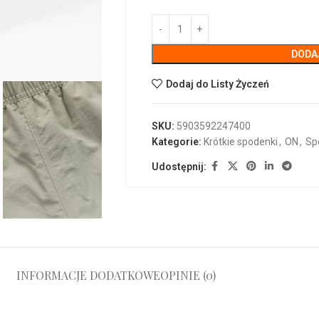
DODA
Dodaj do Listy Życzeń
SKU:
5903592247400
Kategorie:
Krótkie spodenki
,
ON
,
Sp
Udostępnij:
INFORMACJE DODATKOWE
OPINIE (0)