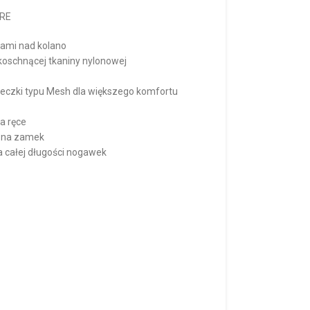
ORE
kami nad kolano
oschnącej tkaniny nylonowej
eczki typu Mesh dla większego komfortu
a ręce
a na zamek
a całej długości nogawek