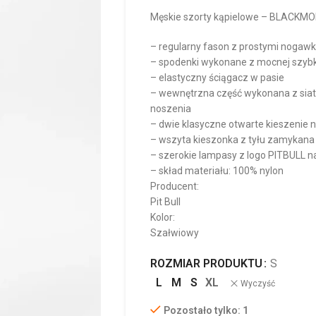
Męskie szorty kąpielowe – BLACKM
– regularny fason z prostymi nogaw
– spodenki wykonane z mocnej szybk
– elastyczny ściągacz w pasie
– wewnętrzna część wykonana z siat
noszenia
– dwie klasyczne otwarte kieszenie n
– wszyta kieszonka z tyłu zamykan
– szerokie lampasy z logo PITBULL n
– skład materiału: 100% nylon
Producent:
Pit Bull
Kolor:
Szałwiowy
ROZMIAR PRODUKTU
S
L
M
S
XL
Wyczyść
Pozostało tylko: 1