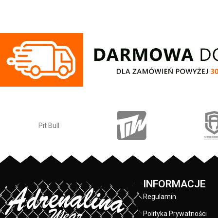
C
haftowanym logo o wygodnym kroju.
Posiadają cztery kieszenie i regulowana
Bluza męska z ka
gumę w pasie która zapewnia idealne
kolekcji firmy P
dopasowanie w talii.
Blue Eyed Devil X
Regular Fit
- regularny krój, nie krępuje
fason - wykonana
ruchów dzięki odpowiednio dobranym
grubej bawełny 4
materiałom.
wewnętrznej stron
Elastan
- rozciągliwa dzianina, zapewnia
przyjemna w doty
zwiększony komfort podczas
ściągacze na ręka
użytkowania.
- regulacja kaptur
Jogger
- nogawki w spodniach zostały
sznurka z metal
zakończone dopasowanym ściągaczem.
ściągacze rękawów
Made In Poland
- wyprodukowano w
kciuki - lamówka
Polsce.
przed otarciami
silikonowa naszyw
przednia kiesz
INFORMACJE
wysokiej jakości
wykonane specjal
Regulamin
sitodruku - skład 
Polityka Prywatności
/ 20%