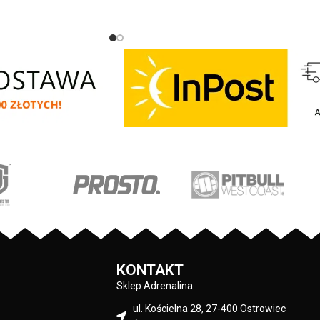
zarny
pturem z najnowszej
IT BULL WEST COAST –
 - klasyczny sportowy
 z wysokogatunkowej
00 gr/m2 - tkanina od
y jest szczotkowana i
ku - mocne żebrowane
wach oraz u dołu bluzy
a za pomocą szerokiego
owym wykończeniem -
 posiadają otwory na
 przy karku chroniąca
 - na lewym rękawie
ka z logo marki - duża
eń typu kangurka -
KONTAKT
 nieścieralne nadruki
istyczną technologią
Sklep Adrenalina
materiału: 80% bawełna
ul. Kościelna 28, 27-400 Ostrowiec
 polyester