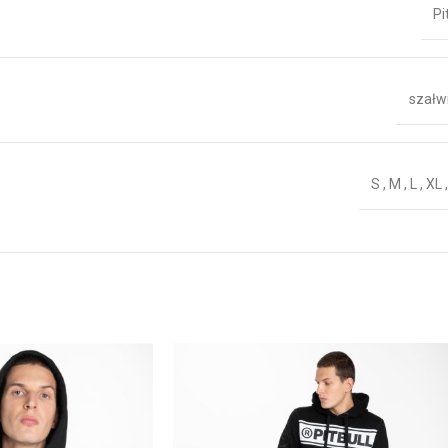
Pi
szałw
S
,
M
,
L
,
XL