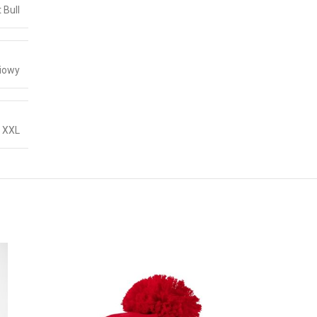
t Bull
iowy
,
XXL