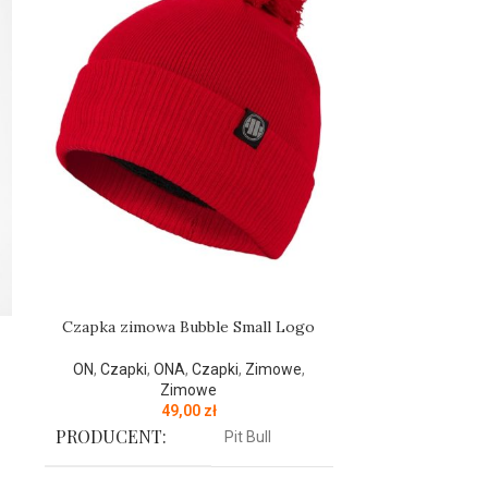
Czapka zimowa Bubble Small Logo
Czapka zimo
ON
,
Czapki
,
ONA
,
Czapki
,
Zimowe
,
Zimowe
ON
,
Czapki
,
49,00
zł
PRODUCENT:
Pit Bull
PRODUCENT