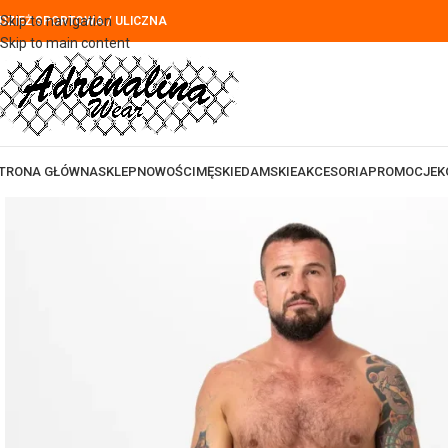
Skip to navigation
DZIEŻ SPORTOWA / ULICZNA
Skip to main content
TRONA GŁÓWNA
SKLEP
NOWOŚCI
MĘSKIE
DAMSKIE
AKCESORIA
PROMOCJE
K