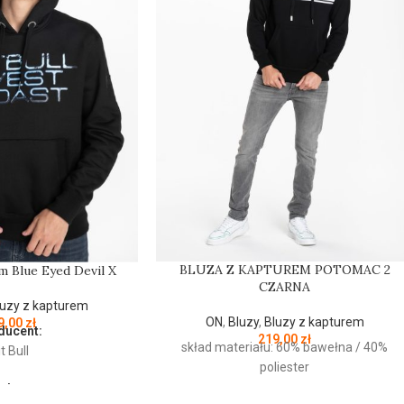
BLUZA Z KAPTUREM POTOMAC 2
m Blue Eyed Devil X
CZARNA
luzy z kapturem
ON
,
Bluzy
,
Bluzy z kapturem
9,00
zł
ducent:
219,00
zł
skład materiału: 60% bawełna / 40%
t Bull
poliester
olor: