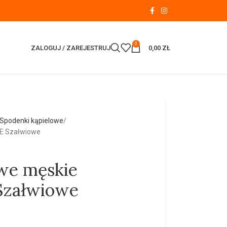
0
ZALOGUJ / ZAREJESTRUJ
0,00
ZŁ
Spodenki kąpielowe
E Szałwiowe
owe męskie
załwiowe