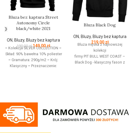
Bluza bez kaptura Street
Autonomy Circle
Bluza Black Dog
black/white 2021
ON
,
Bluzy
,
Bluzy bez kaptura
ON
,
Bluzy
,
Bluzy bez kaptura
219,00
zł
Bluza męska z najnowszej
149,00
zł
190,00
zł
–
Kolekcja SILVER COLLECTION
–
kolekcji
Skład: 90% bawełna 10% poliester
firmy
PIT
BULL
WEST
COAST
–
–
Gramatura: 290g/m2
–
Krój:
Black Dog - klasyczny fason z
Klasyczny
–
Przeznaczenie:
okrągłym dekoltem - wykonana z
Odzież codzienna / Sport
–
wysokogatunkowej grubej
Nadruk: Sitodruk
–
Kolekcja
bawełny 400 g/m - tkanina od
jesień/zima 2021
wewnętrznej strony jest
szczotkowana i przyjemna w
dotyku - mocne żebrowane
ściągacze na rękawach oraz u
dołu bluzy - żebrowany kołnierz -
ściągacze rękawów dodatkowo
posiadają otwory na kciuk - od
wewnętrznej strony lamówka przy