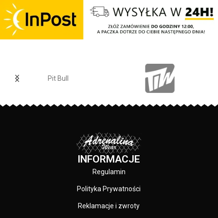
karku chroniąca przed otarciami -
silikonowa kwadratowa naszywka
na lewym rękawie z logo marki Pit
Bull - duży nadruk na plecach oraz
mniejszy na klatce piersiowej -
wszystkie nadruki wykonane są
specjalistyczną technologią
sitodruku przez co są bardzo
Pit Bull
trwałe - skład materiału: 80%
bawełna / 20% poliester
PRODUCENT:
Pit Bull
KOLOR:
Czarny
INFORMACJE
Regulamin
Polityka Prywatności
Reklamacje i zwroty