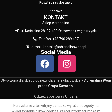
Koszt i czas dostawy
Kontakt
KONTAKT
Sklep Adrenalina
ul. Kościelna 28, 27-400 Ostrowiec Świętokrzyski
Telefon: +48 790 289 497
e-mail: kontakt@adrenalinawear.pl
Social Media
Stworzona dla sklepu odzieży ulicznej i kibicowskiej -
Adrenalina Wear
przez
Grupa Kavarito
.
Odzież Sportowa / Uliczna
0
Korzystanie z tej witryny oznacza wyrażenie zgody na
Sklep
Lista Życzeń
Koszyk
Moje konto
wykorzystanie plików cookies. Więcej informacji możesz