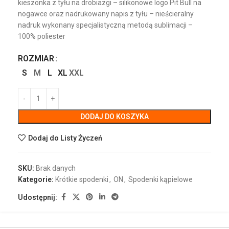
kieszonka z tyłu na drobiazgi – silikonowe logo Pit Bull na
nogawce oraz nadrukowany napis z tyłu – nieścieralny
nadruk wykonany specjalistyczną metodą sublimacji –
100% poliester
ROZMIAR
S
M
L
XL
XXL
DODAJ DO KOSZYKA
Dodaj do Listy Życzeń
SKU:
Brak danych
Kategorie:
Krótkie spodenki
,
ON
,
Spodenki kąpielowe
Udostępnij: