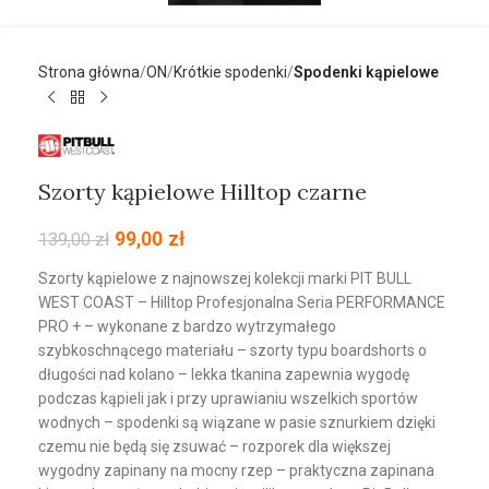
Strona główna
ON
Krótkie spodenki
Spodenki kąpielowe
Szorty kąpielowe Hilltop czarne
99,00
zł
139,00
zł
Szorty kąpielowe z najnowszej kolekcji marki PIT BULL
WEST COAST – Hilltop Profesjonalna Seria PERFORMANCE
PRO + – wykonane z bardzo wytrzymałego
szybkoschnącego materiału – szorty typu boardshorts o
długości nad kolano – lekka tkanina zapewnia wygodę
podczas kąpieli jak i przy uprawianiu wszelkich sportów
wodnych – spodenki są wiązane w pasie sznurkiem dzięki
czemu nie będą się zsuwać – rozporek dla większej
wygodny zapinany na mocny rzep – praktyczna zapinana