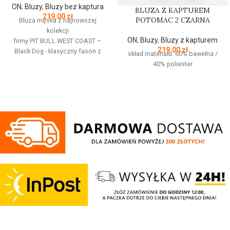
ON
,
Bluzy
,
Bluzy bez kaptura
BLUZA Z KAPTUREM
219,00
zł
POTOMAC 2 CZARNA
Bluza męska z najnowszej
kolekcji
ON
,
Bluzy
,
Bluzy z kapturem
firmy
PIT
BULL
WEST
COAST
–
219,00
zł
Black Dog - klasyczny fason z
skład materiału: 60% bawełna /
okrągłym dekoltem - wykonana z
40% poliester
wysokogatunkowej grubej
bawełny 400 g/m - tkanina od
wewnętrznej strony jest
szczotkowana i przyjemna w
dotyku - mocne żebrowane
ściągacze na rękawach oraz u
dołu bluzy - żebrowany kołnierz -
ściągacze rękawów dodatkowo
posiadają otwory na kciuk - od
wewnętrznej strony lamówka przy
karku chroniąca przed otarciami -
silikonowa kwadratowa naszywka
na lewym rękawie z logo marki Pit
Bull - duży nadruk na plecach oraz
mniejszy na klatce piersiowej -
wszystkie nadruki wykonane są