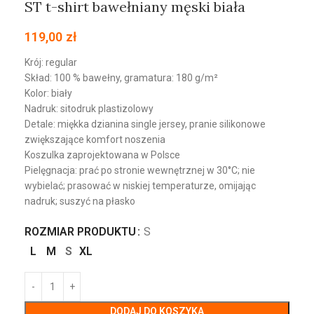
ST t-shirt bawełniany męski biała
119,00
zł
Krój: regular
Skład: 100 % bawełny, gramatura: 180 g/m²
Kolor: biały
Nadruk: sitodruk plastizolowy
Detale: miękka dzianina single jersey, pranie silikonowe
zwiększające komfort noszenia
Koszulka zaprojektowana w Polsce
Pielęgnacja: prać po stronie wewnętrznej w 30°C; nie
wybielać; prasować w niskiej temperaturze, omijając
nadruk; suszyć na płasko
ROZMIAR PRODUKTU
S
L
M
S
XL
DODAJ DO KOSZYKA