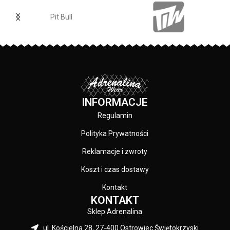
specjalistyczną technologią
sitodruku przez co są bardzo
Pit Bull
trwałe - skład materiału: 80%
bawełna / 20% poliester
PRODUCENT:
Pit Bull
KOLOR:
Granatowy
INFORMACJE
Regulamin
Polityka Prywatności
Reklamacje i zwroty
Koszt i czas dostawy
Kontakt
KONTAKT
Sklep Adrenalina
ul. Kościelna 28, 27-400 Ostrowiec Świętokrzyski