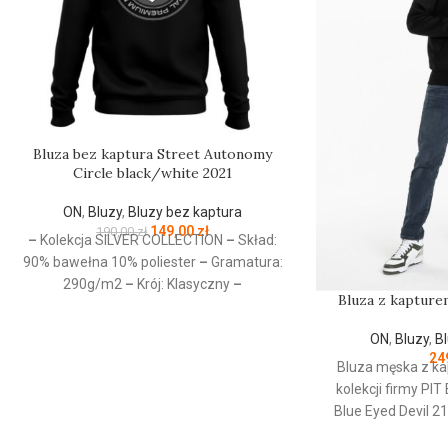
Bluza bez kaptura Street Autonomy
Circle black/white 2021
ON
,
Bluzy
,
Bluzy bez kaptura
149,00
zł
190,00
zł
–
Kolekcja SILVER COLLECTION
–
Skład:
90% bawełna 10% poliester
–
Gramatura:
290g/m2
–
Krój: Klasyczny
–
Bluza z kapturem
Przeznaczenie: Odzież codzienna / Sport
–
Nadruk: Sitodruk
–
Kolekcja jesień/zima
ON
,
Bluzy
,
B
2021
24
Bluza męska z ka
kolekcji firmy
PIT
Blue Eyed Devil 2
fason - wykonana