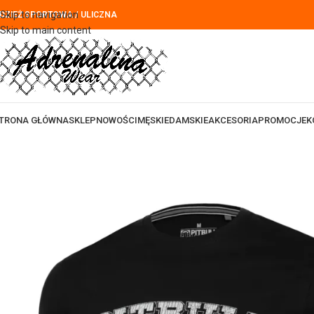
Skip to navigation
DZIEŻ SPORTOWA / ULICZNA
Skip to main content
TRONA GŁÓWNA
SKLEP
NOWOŚCI
MĘSKIE
DAMSKIE
AKCESORIA
PROMOCJE
K