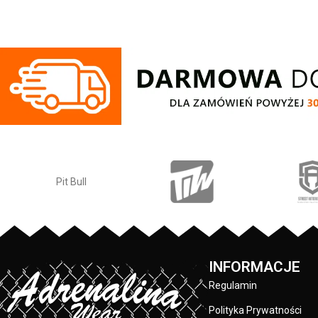
grubej bawełny 4
wewnętrznej stron
przyjemna w doty
ściągacze na ręka
- regulacja kaptur
sznurka z metal
ściągacze rękawów
kciuki - lamówka
przed otarciami
silikonowa naszyw
przednia kiesz
wysokiej jakości
Pit Bull
wykonane specjal
sitodruku - skład 
/ 20%
INFORMACJE
Regulamin
Polityka Prywatności