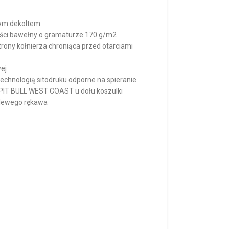
łym dekoltem
ości bawełny o gramaturze 170 g/m2
ony kołnierza chroniąca przed otarciami
wej
echnologią sitodruku odporne na spieranie
 PIT BULL WEST COAST u dołu koszulki
 lewego rękawa