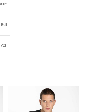
arny
t Bull
,
XXL