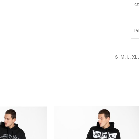
cz
Pi
S
,
M
,
L
,
XL