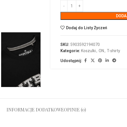
DODA
Dodaj do Listy Życzeń
SKU:
5903592194070
Kategorie:
Koszulki
,
ON
,
T-shirty
Udostępnij:
INFORMACJE DODATKOWE
OPINIE (0)