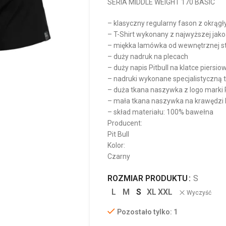
SERIA MIDDLE WEIGHT 170 BASIC
– klasyczny regularny fason z okrąg
– T-Shirt wykonany z najwyższej jak
– miękka lamówka od wewnętrznej str
– duży nadruk na plecach
– duży napis Pitbull na klatce piersio
– nadruki wykonane specjalistyczną t
– duża tkana naszywka z logo marki
– mała tkana naszywka na krawędzi
– skład materiału: 100% bawełna
Producent:
Pit Bull
Kolor:
Czarny
ROZMIAR PRODUKTU
S
L
M
S
XL
XXL
Wyczyść
Pozostało tylko: 1