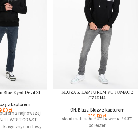
BLUZA Z KAPTUREM POTOMAC 2
 Blue Eyed Devil 21
CZARNA
luzy z kapturem
ON
,
Bluzy
,
Bluzy z kapturem
9,00
zł
pturem z najnowszej
219,00
zł
skład materiału: 60% bawełna / 40%
BULL
WEST
COAST
–
poliester
1 - klasyczny sportowy
 z wysokogatunkowej