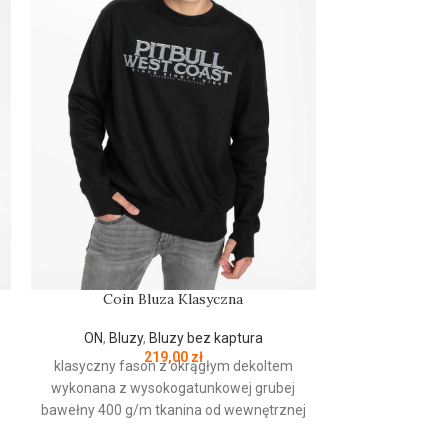
Coin Bluza Klasyczna
Czapka zimo
ON
,
Bluzy
,
Bluzy bez kaptura
ON
,
Czapki
,
219,00
zł
klasyczny fason z okrągłym dekoltem
wykonana z wysokogatunkowej grubej
PRODUCENT
bawełny 400 g/m tkanina od wewnętrznej
strony jest szczotkowana i przyjemna w