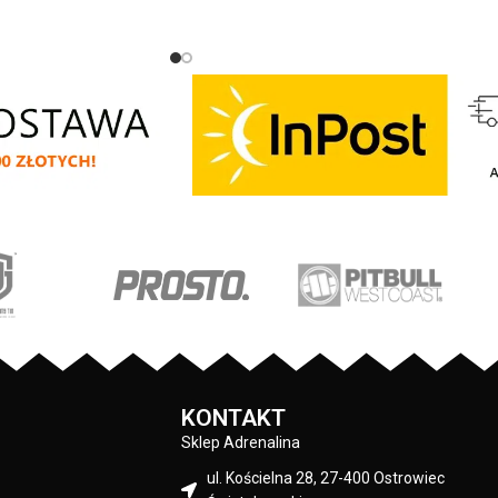
00 gr/m2 - tkanina od
y jest szczotkowana i
ku - mocne żebrowane
wach oraz u dołu bluzy
a za pomocą szerokiego
owym wykończeniem -
 posiadają otwory na
 przy karku chroniąca
 - na lewym rękawie
ka z logo marki - duża
eń typu kangurka -
 nieścieralne nadruki
istyczną technologią
materiału: 80% bawełna
 polyester
KONTAKT
Sklep Adrenalina
ul. Kościelna 28, 27-400 Ostrowiec