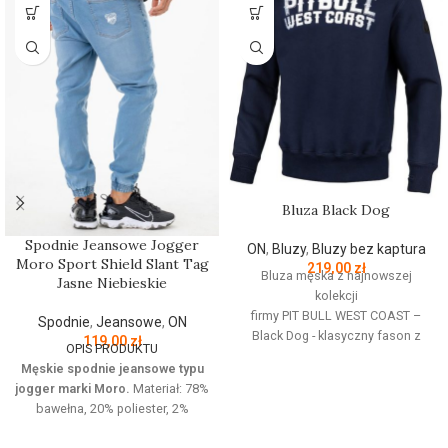
Bluza Black Dog
Spodnie Jeansowe Jogger
ON
,
Bluzy
,
Bluzy bez kaptura
Moro Sport Shield Slant Tag
219,00
zł
Bluza męska z najnowszej
Jasne Niebieskie
kolekcji
firmy
PIT
BULL
WEST
COAST
–
Spodnie
,
Jeansowe
,
ON
Black Dog - klasyczny fason z
119,00
zł
OPIS PRODUKTU
okrągłym dekoltem - wykonana z
Męskie spodnie jeansowe typu
wysokogatunkowej grubej
jogger marki Moro.
Materiał: 78%
bawełny 400 g/m - tkanina od
bawełna, 20% poliester, 2%
wewnętrznej strony jest
elastan Jeansowe spodnie z
szczotkowana i przyjemna w