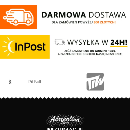
haftowanym logo o wygodnym
dotyku - mocne żebrowane
kroju. Posiadają cztery kieszenie i
ściągacze na rękawach oraz u
regulowana gumę w pasie która
dołu bluzy - żebrowany kołnierz -
zapewnia idealne dopasowanie w
ściągacze rękawów dodatkowo
talii.
posiadają otwory na kciuk - od
Regular Fit
- regularny krój, nie
wewnętrznej strony lamówka przy
krępuje ruchów dzięki
karku chroniąca przed otarciami -
odpowiednio dobranym
silikonowa kwadratowa naszywka
materiałom.
na lewym rękawie z logo marki Pit
Elastan
- rozciągliwa dzianina,
Bull - duży nadruk na plecach oraz
zapewnia zwiększony komfort
mniejszy na klatce piersiowej -
podczas użytkowania.
wszystkie nadruki wykonane są
Jogger
- nogawki w spodniach
specjalistyczną technologią
zostały zakończone
sitodruku przez co są bardzo
dopasowanym ściągaczem.
Pit Bull
trwałe - skład materiału: 80%
Made In Poland
- wyprodukowano
bawełna / 20% poliester
w Polsce.
PRODUCENT:
Pit Bull
KOLOR:
Granatowy
INFORMACJE