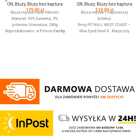
ON
,
Bluzy
,
Bluzy bez kaptura
ON
,
Bluzy
,
Bluzy bez kaptura
179,00
zł
219,00
zł
Bluza męska marki Patriotic
Bluza męska z najnowszej
Materiał: 95% bawełna, 5%
kolekcji
poliester Gramatura: 280g
firmy
PIT
BULL
WEST
COAST
–
Wyprodukowano: w Polsce
Cechy
Blue Eyed Devil X - klasyczny
produktu:
Bluza z linii proud
fason z okrągłym dekoltem -
dedykowanej nowoczesnemu
wykonana z wysokogatunkowej
patriocie. Klasyczną czerń zdobi
grubej bawełny 400 g/m - tkanina
złoty nadruk z białym napisem
od wewnętrznej strony jest
oraz logo Patriotic. Produkt
szczotkowana i przyjemna w
wykonany z wysokogatunkowej
dotyku - mocne żebrowane
dzianiny, zwieńczony unikalnymi
ściągacze na rękawach oraz u
metkami, sygnowanymi logo
dołu bluzy - żebrowany kołnierz -
brandu.
ściągacze rękawów dodatkowo
posiadają otwory na kciuk - od
wewnętrznej strony lamówka przy
karku chroniąca przed otarciami -
silikonowa kwadratowa naszywka
na lewym rękawie z logo marki Pit
Bull - duży nadruk na plecach oraz
mniejszy na klatce piersiowej -
wszystkie nadruki wykonane są