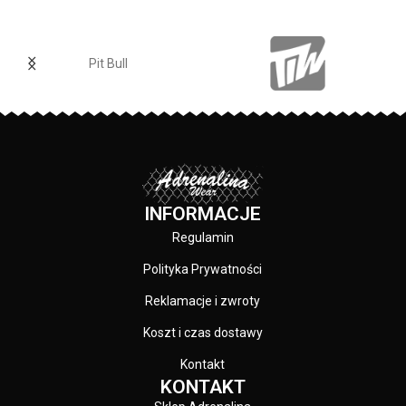
specjalistyczną technologią
sitodruku przez co są bardzo
trwałe - skład materiału: 80%
Pit Bull
bawełna / 20% poliester
PRODUCENT:
Pit Bull
KOLOR:
Czarny
INFORMACJE
Regulamin
Polityka Prywatności
Reklamacje i zwroty
Koszt i czas dostawy
Kontakt
KONTAKT