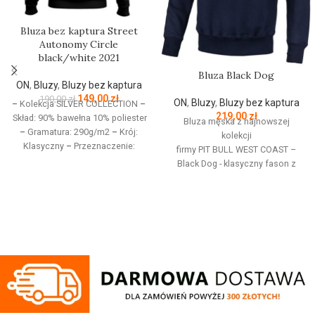
Bluza bez kaptura Street
Autonomy Circle
black/white 2021
Bluza Black Dog
ON
,
Bluzy
,
Bluzy bez kaptura
149,00
zł
190,00
zł
ON
,
Bluzy
,
Bluzy bez kaptura
–
Kolekcja SILVER COLLECTION
–
219,00
zł
Skład: 90% bawełna 10% poliester
Bluza męska z najnowszej
–
Gramatura: 290g/m2
–
Krój:
kolekcji
Klasyczny
–
Przeznaczenie:
firmy
PIT
BULL
WEST
COAST
–
Odzież codzienna / Sport
–
Black Dog - klasyczny fason z
Nadruk: Sitodruk
–
Kolekcja
okrągłym dekoltem - wykonana z
jesień/zima 2021
wysokogatunkowej grubej
bawełny 400 g/m - tkanina od
wewnętrznej strony jest
szczotkowana i przyjemna w
dotyku - mocne żebrowane
ściągacze na rękawach oraz u
dołu bluzy - żebrowany kołnierz -
ściągacze rękawów dodatkowo
posiadają otwory na kciuk - od