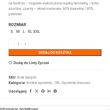
na biodrze – nogawki wykończone wąską lamówką – kolor
szortów: czarny – skład materiału: 60% bawełna / 40%
poliester
ROZMIAR
S
M
L
XL
XXL
DODAJ DO KOSZYKA
Dodaj do Listy Życzeń
SKU:
Brak danych
Kategorie:
Krótkie spodenki
,
ON
,
Spodenki dresowe
Udostępnij:
Informacje dodatkowe