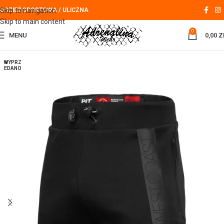
Skip to navigation
ODZIEŻ SPORTOWA / ULICZNA
Skip to main content
0
MENU
0,00
Z
WYPRZ
EDANO