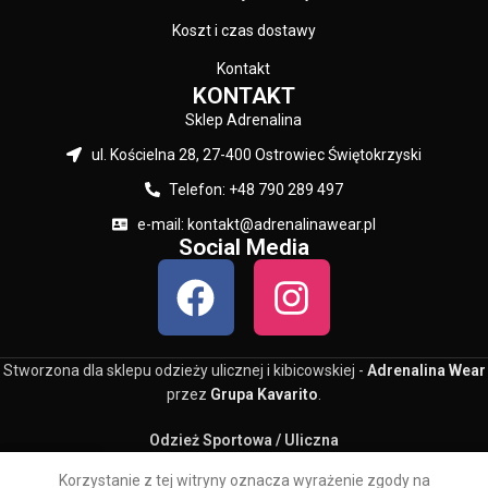
Koszt i czas dostawy
Kontakt
KONTAKT
Sklep Adrenalina
ul. Kościelna 28, 27-400 Ostrowiec Świętokrzyski
Telefon: +48 790 289 497
e-mail: kontakt@adrenalinawear.pl
Social Media
Stworzona dla sklepu odzieży ulicznej i kibicowskiej -
Adrenalina Wear
przez
Grupa Kavarito
.
Odzież Sportowa / Uliczna
0
Korzystanie z tej witryny oznacza wyrażenie zgody na