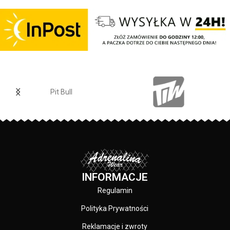
wewnętrznej strony lamówka przy
karku chroniąca przed otarciami -
silikonowa kwadratowa naszywka
na lewym rękawie z logo marki Pit
Bull - duży nadruk na plecach oraz
mniejszy na klatce piersiowej -
wszystkie nadruki wykonane są
specjalistyczną technologią
sitodruku przez co są bardzo
Pit Bull
trwałe - skład materiału: 80%
bawełna / 20% poliester
PRODUCENT:
Pit Bull
KOLOR:
Granatowy
INFORMACJE
Regulamin
Polityka Prywatności
Reklamacje i zwroty