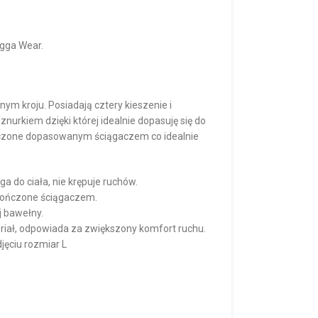
igga Wear.
ym kroju. Posiadają cztery kieszenie i
urkiem dzięki której idealnie dopasuję się do
ończone dopasowanym ściągaczem co idealnie
ega do ciała, nie krępuje ruchów.
kończone ściągaczem.
 bawełny.
eriał, odpowiada za zwiększony komfort ruchu.
jęciu rozmiar L