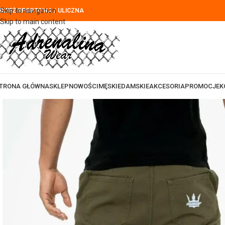
Skip to navigation
DZIEŻ SPORTOWA / ULICZNA
Skip to main content
TRONA GŁÓWNA
SKLEP
NOWOŚCI
MĘSKIE
DAMSKIE
AKCESORIA
PROMOCJE
K