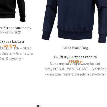
ra Street Autonomy
ck/white 2021
uzy bez kaptura
149,00
zł
ł
Bluza Black Dog
R COLLECTION
–
Skład:
oliester
–
Gramatura:
ON
,
Bluzy
,
Bluzy bez kaptura
rój: Klasyczny
–
219,00
zł
Bluza męska z najnowszej kolekcji
zież codzienna / Sport
firmy
PIT
BULL
WEST
COAST
– Black Dog
–
Kolekcja jesień/zima
- klasyczny fason z okrągłym dekoltem -
021
wykonana z wysokogatunkowej grubej
bawełny 400 g/m - tkanina od
wewnętrznej strony jest szczotkowana i
przyjemna w dotyku - mocne żebrowane
ściągacze na rękawach oraz u dołu bluzy
- żebrowany kołnierz - ściągacze