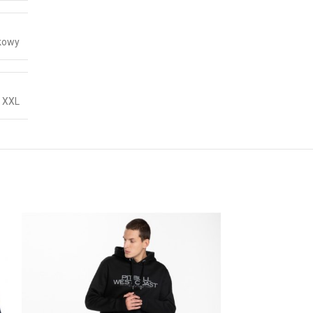
kowy
,
XXL