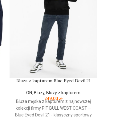
Bluza z
Bluza z kapturem Blue Eyed Devil 21
ON
,
Bluz
ON
,
Bluzy
,
Bluzy z kapturem
249,00
zł
Bluza męska z
Bluza męska z kapturem z najnowszej
kolekcji firmy
kolekcji firmy
PIT
BULL
WEST
COAST
–
Mugshot - kla
Blue Eyed Devil 21 - klasyczny sportowy
wykonana z w
fason - wykonana z wysokogatunkowej
bawełny 40
grubej bawełny 400 gr/m2 - tkanina od
wewnętrznej st
wewnętrznej strony jest szczotkowana i