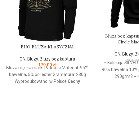
Bluza bez kaptu
Circle bla
BHO BLUZA KLASYCZNA
ON
,
Bluzy
,
Bl
ON
,
Bluzy
,
Bluzy bez kaptura
190,00
z
–
Kolekcja SILVE
179,00
zł
Bluza męska marki Patriotic Materiał: 95%
90% bawełna 10% p
bawełna, 5% poliester Gramatura: 280g
290g/m2
–
K
Wyprodukowano: w Polsce
Cechy
Przeznaczenie: Od
produktu:
Bluza z linii proud dedykowanej
–
Nadruk: Sitodruk
nowoczesnemu patriocie. Klasyczną
2
czerń zdobi złoty nadruk z białym
napisem oraz logo Patriotic. Produkt
wykonany z wysokogatunkowej dzianiny,
zwieńczony unikalnymi metkami,
sygnowanymi logo brandu.