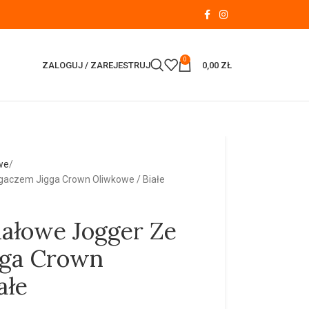
0
ZALOGUJ / ZAREJESTRUJ
0,00
ZŁ
we
gaczem Jigga Crown Oliwkowe / Białe
iałowe Jogger Ze
gga Crown
ałe