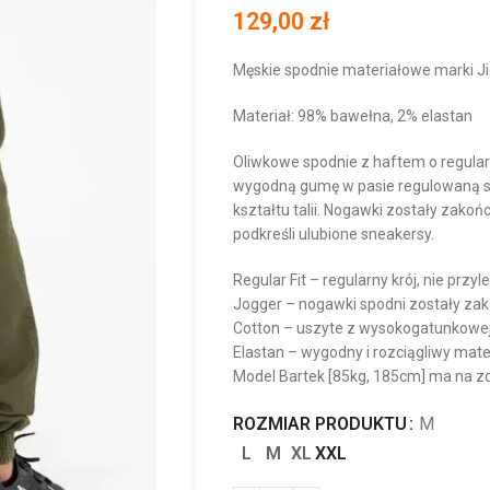
129,00
zł
Męskie spodnie materiałowe marki J
Materiał: 98% bawełna, 2% elastan
Oliwkowe spodnie z haftem o regularn
wygodną gumę w pasie regulowaną szn
kształtu talii. Nogawki zostały zak
podkreśli ulubione sneakersy.
Regular Fit – regularny krój, nie przyl
Jogger – nogawki spodni zostały za
Cotton – uszyte z wysokogatunkowej
Elastan – wygodny i rozciągliwy mat
Model Bartek [85kg, 185cm] ma na zd
ROZMIAR PRODUKTU
M
L
M
XL
XXL