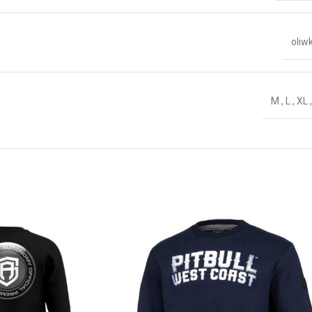
oliw
M
,
L
,
XL