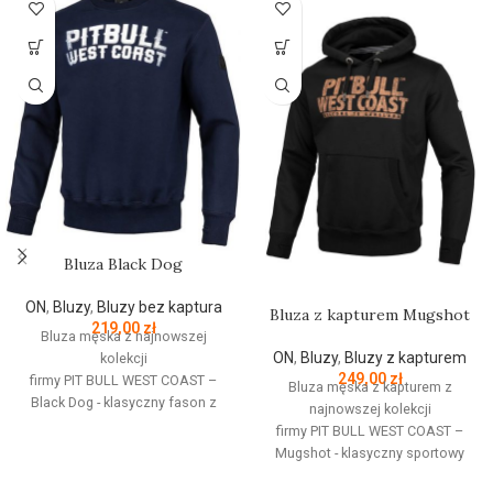
Bluza Black Dog
ON
,
Bluzy
,
Bluzy bez kaptura
Bluza z kapturem Mugshot
219,00
zł
Bluza męska z najnowszej
ON
,
Bluzy
,
Bluzy z kapturem
kolekcji
249,00
zł
firmy
PIT
BULL
WEST
COAST
–
Bluza męska z kapturem z
Black Dog - klasyczny fason z
najnowszej kolekcji
okrągłym dekoltem - wykonana z
firmy
PIT
BULL
WEST
COAST
–
wysokogatunkowej grubej
Mugshot - klasyczny sportowy
bawełny 400 g/m - tkanina od
fason - wykonana z
wewnętrznej strony jest