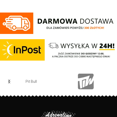
wysokogatunkowej grubej
szczotkowana i przyjemna w
bawełny 400 gr/m2 - tkanina od
dotyku - mocne żebrowane
wewnętrznej strony jest
ściągacze na rękawach oraz u
szczotkowana i przyjemna w
dołu bluzy - żebrowany kołnierz -
dotyku - mocne żebrowane
ściągacze rękawów dodatkowo
ściągacze na rękawach oraz u
posiadają otwory na kciuk - od
dołu bluzy - regulacja kaptura za
wewnętrznej strony lamówka przy
pomocą szerokiego sznurka z
karku chroniąca przed otarciami -
metalowym wykończeniem -
silikonowa kwadratowa naszywka
ściągacze rękawów posiadają
na lewym rękawie z logo marki Pit
otwory na kciuki - lamówka przy
Bull - duży nadruk na plecach oraz
karku chroniąca przed otarciami -
mniejszy na klatce piersiowej -
na lewym rękawie silikonowa
wszystkie nadruki wykonane są
naszywka z logo marki - duża
specjalistyczną technologią
przednia kieszeń typu kangurka -
sitodruku przez co są bardzo
wysokiej jakości nieścieralne
trwałe - skład materiału: 80%
nadruki wykonane specjalistyczną
bawełna / 20% poliester
technologią sitodruku - skład
materiału: 80% bawełna / 20%
PRODUCENT:
Pit Bull
polyester
PRODUCENT:
Pit Bull
KOLOR:
Granatowy