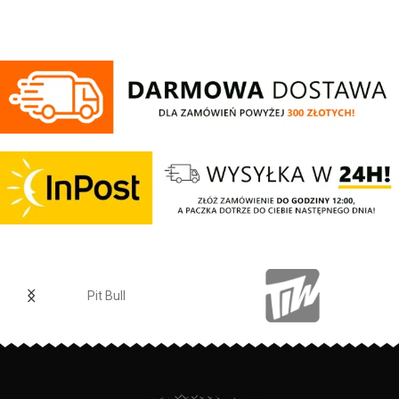
oraz logo Patriotic. Produkt
wykonany z wysokogatunkowej
dzianiny, zwieńczony unikalnymi
metkami, sygnowanymi logo
brandu.
Pit Bull