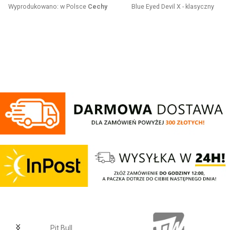
Wyprodukowano: w Polsce
Cechy
Blue Eyed Devil X - klasyczny
produktu:
Bluza z linii proud
fason z okrągłym dekoltem -
dedykowanej nowoczesnemu
wykonana z wysokogatunkowej
patriocie. Klasyczną czerń zdobi
grubej bawełny 400 g/m - tkanina
złoty nadruk z białym napisem
od wewnętrznej strony jest
oraz logo Patriotic. Produkt
szczotkowana i przyjemna w
wykonany z wysokogatunkowej
dotyku - mocne żebrowane
dzianiny, zwieńczony unikalnymi
ściągacze na rękawach oraz u
metkami, sygnowanymi logo
dołu bluzy - żebrowany kołnierz -
brandu.
ściągacze rękawów dodatkowo
posiadają otwory na kciuk - od
wewnętrznej strony lamówka przy
karku chroniąca przed otarciami -
silikonowa kwadratowa naszywka
na lewym rękawie z logo marki Pit
Bull - duży nadruk na plecach oraz
mniejszy na klatce piersiowej -
wszystkie nadruki wykonane są
specjalistyczną technologią
sitodruku przez co są bardzo
trwałe - skład materiału: 80%
bawełna / 20% poliester
Pit Bull