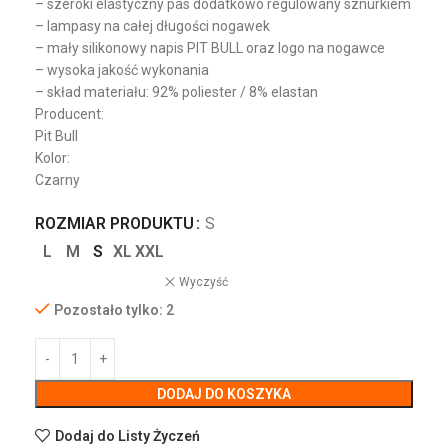
– szeroki elastyczny pas dodatkowo regulowany sznurkiem
– lampasy na całej długości nogawek
– mały silikonowy napis PIT BULL oraz logo na nogawce
– wysoka jakość wykonania
– skład materiału: 92% poliester / 8% elastan
Producent:
Pit Bull
Kolor:
Czarny
ROZMIAR PRODUKTU
S
L
M
S
XL
XXL
Wyczyść
Pozostało tylko: 2
DODAJ DO KOSZYKA
Dodaj do Listy Życzeń