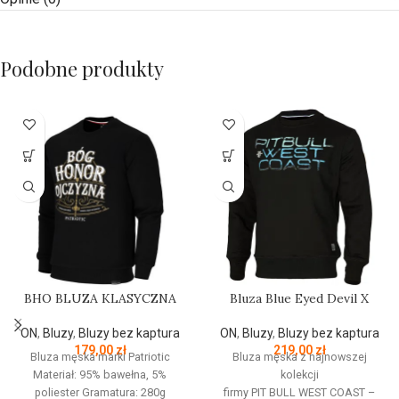
Podobne produkty
BHO BLUZA KLASYCZNA
Bluza Blue Eyed Devil X
ON
,
Bluzy
,
Bluzy bez kaptura
ON
,
Bluzy
,
Bluzy bez kaptura
179,00
zł
219,00
zł
Bluza męska marki Patriotic
Bluza męska z najnowszej
Materiał: 95% bawełna, 5%
kolekcji
poliester Gramatura: 280g
firmy
PIT
BULL
WEST
COAST
–