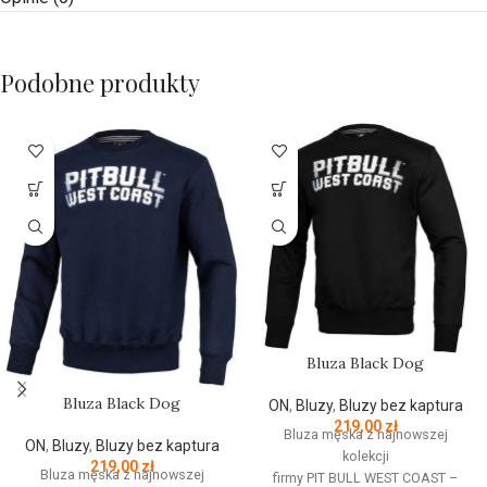
Podobne produkty
Bluza Black Dog
Bluza Black Dog
ON
,
Bluzy
,
Bluzy bez kaptura
219,00
zł
Bluza męska z najnowszej
ON
,
Bluzy
,
Bluzy bez kaptura
kolekcji
219,00
zł
Bluza męska z najnowszej
firmy
PIT
BULL
WEST
COAST
–