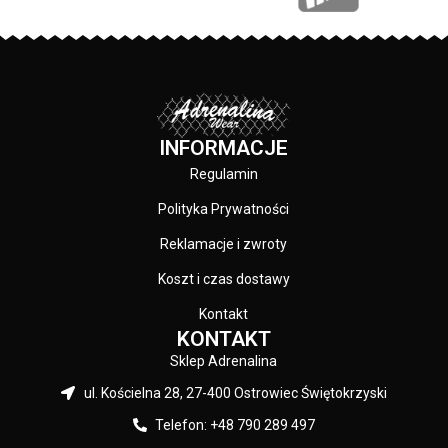
trwałe - skład materiału: 80%
PRODUCENT:
bawełna / 20% poliester
Pit Bull
PRODUCENT:
Pit Bull
KOLOR:
Czarny
KOLOR:
Granatowy
INFORMACJE
Regulamin
Polityka Prywatności
Reklamacje i zwroty
Koszt i czas dostawy
Kontakt
KONTAKT
Sklep Adrenalina
ul. Kościelna 28, 27-400 Ostrowiec Świętokrzyski
Telefon: +48 790 289 497