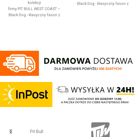
kolekcji
Black Dog - klasyczny fason z
firmy
PIT
BULL
WEST
COAST
–
okrągłym dekoltem - wykonana z
Black Dog - klasyczny fason z
wysokogatunkowej grubej
okrągłym dekoltem - wykonana z
bawełny 400 g/m - tkanina od
wysokogatunkowej grubej
wewnętrznej strony jest
bawełny 400 g/m - tkanina od
szczotkowana i przyjemna w
wewnętrznej strony jest
dotyku - mocne żebrowane
szczotkowana i przyjemna w
ściągacze na rękawach oraz u
dotyku - mocne żebrowane
dołu bluzy - żebrowany kołnierz -
ściągacze na rękawach oraz u
ściągacze rękawów dodatkowo
dołu bluzy - żebrowany kołnierz -
posiadają otwory na kciuk - od
ściągacze rękawów dodatkowo
wewnętrznej strony lamówka przy
posiadają otwory na kciuk - od
karku chroniąca przed otarciami -
wewnętrznej strony lamówka przy
silikonowa kwadratowa naszywka
karku chroniąca przed otarciami -
na lewym rękawie z logo marki Pit
silikonowa kwadratowa naszywka
Bull - duży nadruk na plecach oraz
na lewym rękawie z logo marki Pit
mniejszy na klatce piersiowej -
Bull - duży nadruk na plecach oraz
wszystkie nadruki wykonane są
mniejszy na klatce piersiowej -
specjalistyczną technologią
wszystkie nadruki wykonane są
sitodruku przez co są bardzo
specjalistyczną technologią
trwałe - skład materiału: 80%
sitodruku przez co są bardzo
Pit Bull
bawełna / 20% poliester