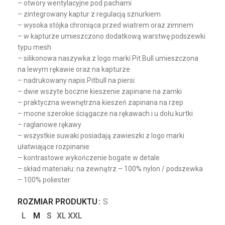
– otwory wentylacyjne pod pachami
– zintegrowany kaptur z regulacją sznurkiem
– wysoka stójka chroniąca przed wiatrem oraz zimnem
– w kapturze umieszczono dodatkową warstwę podszewki
typu mesh
– silikonowa naszywka z logo marki Pit Bull umieszczona
na lewym rękawie oraz na kapturze
– nadrukowany napis Pitbull na piersi
– dwie wszyte boczne kieszenie zapinane na zamki
– praktyczna wewnętrzna kieszeń zapinana na rzep
– mocne szerokie ściągacze na rękawach i u dołu kurtki
– raglanowe rękawy
– wszystkie suwaki posiadają zawieszki z logo marki
ułatwiające rozpinanie
– kontrastowe wykończenie bogate w detale
– skład materiału: na zewnątrz – 100% nylon / podszewka
– 100% poliester
ROZMIAR PRODUKTU
S
L
M
S
XL
XXL