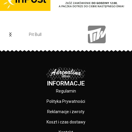
mniejszy na klatce piersiowej -
wszystkie nadruki wykonane są
specjalistyczną technologią
sitodruku przez co są bardzo
trwałe - skład materiału: 80%
bawełna / 20% poliester
Pit Bull
PRODUCENT:
Pit Bull
KOLOR:
Czarny
INFORMACJE
Regulamin
Polityka Prywatności
Reklamacje i zwroty
Koszt i czas dostawy