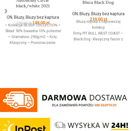
Autonomy Circle
Bluza Black Dog
black/white 2021
ON
,
Bluzy
,
Bluzy bez kaptura
ON
,
Bluzy
,
Bluzy bez kaptura
219,00
zł
Bluza męska z najnowszej
149,00
zł
190,00
zł
–
Kolekcja SILVER COLLECTION
–
kolekcji
Skład: 90% bawełna 10% poliester
firmy
PIT
BULL
WEST
COAST
–
–
Gramatura: 290g/m2
–
Krój:
Black Dog - klasyczny fason z
Klasyczny
–
Przeznaczenie:
okrągłym dekoltem - wykonana z
Odzież codzienna / Sport
–
wysokogatunkowej grubej
Nadruk: Sitodruk
–
Kolekcja
bawełny 400 g/m - tkanina od
jesień/zima 2021
wewnętrznej strony jest
szczotkowana i przyjemna w
dotyku - mocne żebrowane
ściągacze na rękawach oraz u
dołu bluzy - żebrowany kołnierz -
ściągacze rękawów dodatkowo
posiadają otwory na kciuk - od
wewnętrznej strony lamówka przy
karku chroniąca przed otarciami -
silikonowa kwadratowa naszywka
na lewym rękawie z logo marki Pit
Bull - duży nadruk na plecach oraz