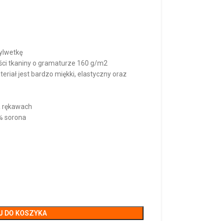
ylwetkę
ości tkaniny o gramaturze 160 g/m2
riał jest bardzo miękki, elastyczny oraz
a rękawach
% sorona
J DO KOSZYKA