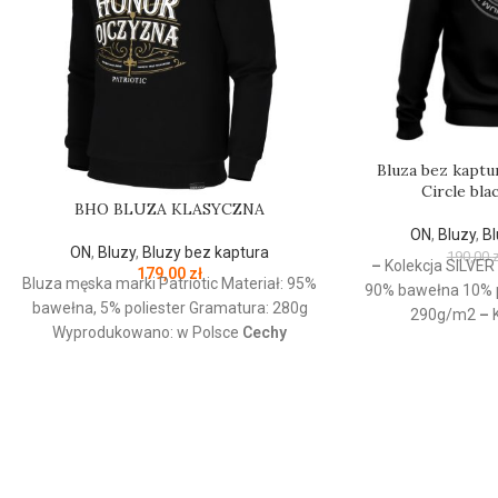
Bluza bez kaptu
Circle bla
BHO BLUZA KLASYCZNA
ON
,
Bluzy
,
Bl
ON
,
Bluzy
,
Bluzy bez kaptura
190,00
z
–
Kolekcja SILVE
179,00
zł
Bluza męska marki Patriotic Materiał: 95%
90% bawełna 10% p
bawełna, 5% poliester Gramatura: 280g
290g/m2
–
K
Wyprodukowano: w Polsce
Cechy
Przeznaczenie: Od
produktu:
Bluza z linii proud dedykowanej
–
Nadruk: Sitodruk
nowoczesnemu patriocie. Klasyczną
2
czerń zdobi złoty nadruk z białym
napisem oraz logo Patriotic. Produkt
wykonany z wysokogatunkowej dzianiny,
zwieńczony unikalnymi metkami,