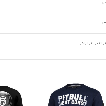
Pi
Cz
S
,
M
,
L
,
XL
,
XXL
,