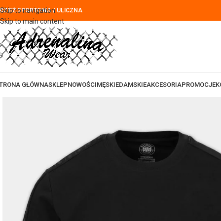
Skip to navigation
DZIEŻ SPORTOWA / ULICZNA
Skip to main content
TRONA GŁÓWNA
SKLEP
NOWOŚCI
MĘSKIE
DAMSKIE
AKCESORIA
PROMOCJE
K