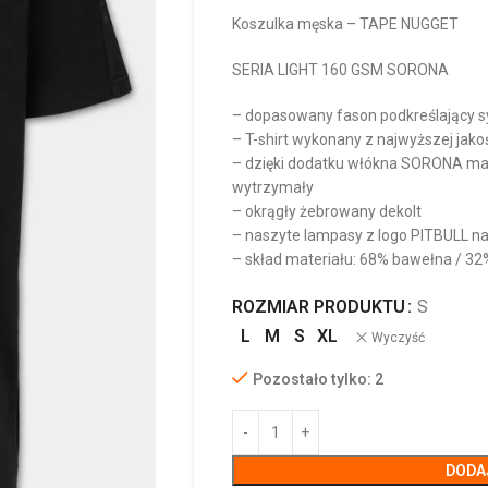
Koszulka męska – TAPE NUGGET
SERIA LIGHT 160 GSM SORONA
– dopasowany fason podkreślający s
– T-shirt wykonany z najwyższej jak
– dzięki dodatku włókna SORONA mate
wytrzymały
– okrągły żebrowany dekolt
– naszyte lampasy z logo PITBULL n
– skład materiału: 68% bawełna / 32
ROZMIAR PRODUKTU
S
L
M
S
XL
Wyczyść
Pozostało tylko: 2
DODA