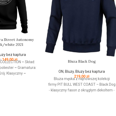
ra Street Autonomy
ck/white 2021
uzy bez kaptura
149,00
zł
ł
Bluza Black Dog
R COLLECTION
–
Skład:
oliester
–
Gramatura:
ON
,
Bluzy
,
Bluzy bez kaptura
rój: Klasyczny
–
219,00
zł
Bluza męska z najnowszej kolekcji
zież codzienna / Sport
firmy
PIT
BULL
WEST
COAST
– Black Dog
–
Kolekcja jesień/zima
- klasyczny fason z okrągłym dekoltem -
021
wykonana z wysokogatunkowej grubej
bawełny 400 g/m - tkanina od
wewnętrznej strony jest szczotkowana i
przyjemna w dotyku - mocne żebrowane