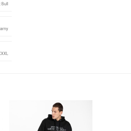
t Bull
arny
XXXL