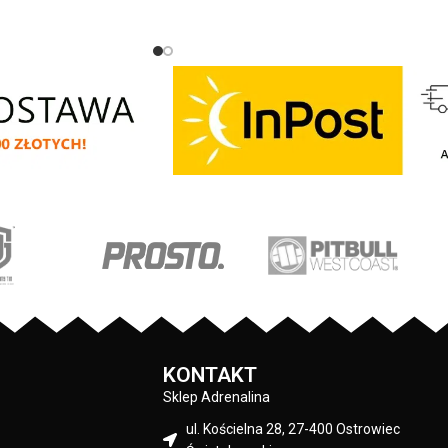
ściągacze na rękawach oraz u dołu bluzy
- żebrowany kołnierz - ściągacze
rękawów dodatkowo posiadają otwory na
kciuk - od wewnętrznej strony lamówka
przy karku chroniąca przed otarciami -
silikonowa kwadratowa naszywka na
lewym rękawie z logo marki Pit Bull - duży
nadruk na plecach oraz mniejszy na
klatce piersiowej - wszystkie nadruki
wykonane są specjalistyczną technologią
sitodruku przez co są bardzo trwałe -
skład materiału: 80% bawełna / 20%
poliester
PRODUCENT:
Pit Bull
KOLOR:
Granatowy
KONTAKT
Sklep Adrenalina
ul. Kościelna 28, 27-400 Ostrowiec