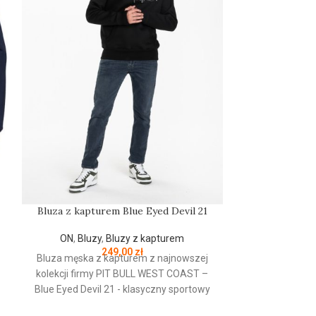
Bluza z kapturem Blue Eyed Devil 21
Czapka 
ON
,
Bluzy
,
Bluzy z kapturem
ON
,
Czapki
,
249,00
zł
Bluza męska z kapturem z najnowszej
kolekcji firmy
PIT
BULL
WEST
COAST
–
PRODUCENT
Blue Eyed Devil 21 - klasyczny sportowy
fason - wykonana z wysokogatunkowej