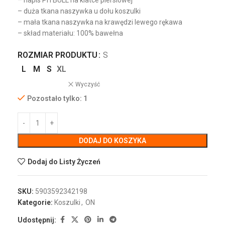
– napis PITBULL na klatce piersiowej
– duża tkana naszywka u dołu koszulki
– mała tkana naszywka na krawędzi lewego rękawa
– skład materiału: 100% bawełna
ROZMIAR PRODUKTU
S
L
M
S
XL
Wyczyść
Pozostało tylko: 1
DODAJ DO KOSZYKA
Dodaj do Listy Życzeń
SKU:
5903592342198
Kategorie:
Koszulki
,
ON
Udostępnij: