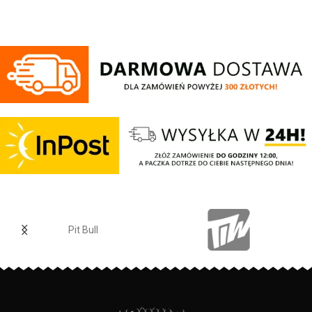
fason - wykonana z
wysokogatunkowej grubej
bawełny 400 gr/m2 - tkanina od
wewnętrznej strony jest
szczotkowana i przyjemna w
dotyku - mocne żebrowane
ściągacze na rękawach oraz u
dołu bluzy - regulacja kaptura za
pomocą szerokiego sznurka z
metalowym wykończeniem -
ściągacze rękawów posiadają
otwory na kciuki - lamówka przy
karku chroniąca przed otarciami -
na lewym rękawie silikonowa
naszywka z logo marki - duża
przednia kieszeń typu kangurka -
wysokiej jakości nieścieralne
Pit Bull
nadruki wykonane specjalistyczną
technologią sitodruku - skład
materiału: 80% bawełna / 20%
polyester
PRODUCENT:
Pit Bull