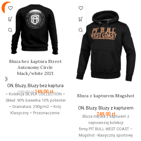
-22%
Bluza bez kaptura Street
Autonomy Circle
black/white 2021
ON
,
Bluzy
,
Bluzy bez kaptura
149,00
zł
190,00
zł
–
Kolekcja SILVER COLLECTION
–
Bluza z kapturem Mugshot
Skład: 90% bawełna 10% poliester
–
Gramatura: 290g/m2
–
Krój:
ON
,
Bluzy
,
Bluzy z kapturem
Klasyczny
–
Przeznaczenie:
249,00
zł
Bluza męska z kapturem z
Odzież codzienna / Sport
–
najnowszej kolekcji
Nadruk: Sitodruk
–
Kolekcja
firmy
PIT
BULL
WEST
COAST
–
jesień/zima 2021
Mugshot - klasyczny sportowy