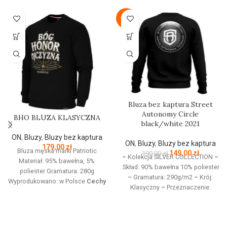
-22%
Bluza bez kaptura Street
Autonomy Circle
BHO BLUZA KLASYCZNA
black/white 2021
ON
,
Bluzy
,
Bluzy bez kaptura
ON
,
Bluzy
,
Bluzy bez kaptura
179,00
zł
Bluza męska marki Patriotic
149,00
zł
190,00
zł
–
Kolekcja SILVER COLLECTION
–
Materiał: 95% bawełna, 5%
Skład: 90% bawełna 10% poliester
poliester Gramatura: 280g
–
Gramatura: 290g/m2
–
Krój:
Wyprodukowano: w Polsce
Cechy
Klasyczny
–
Przeznaczenie:
produktu:
Bluza z linii proud
Odzież codzienna / Sport
–
dedykowanej nowoczesnemu
Nadruk: Sitodruk
–
Kolekcja
patriocie. Klasyczną czerń zdobi
jesień/zima 2021
złoty nadruk z białym napisem