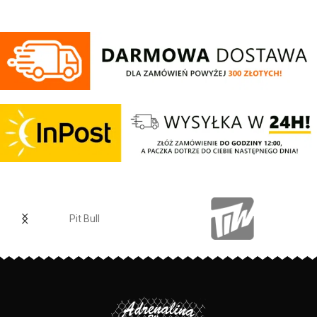
oraz logo Patriotic. Produkt
wykonany z wysokogatunkowej
dzianiny, zwieńczony unikalnymi
metkami, sygnowanymi logo
brandu.
Pit Bull