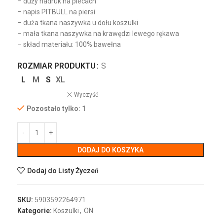
– duży nadruk na plecach
– napis PITBULL na piersi
– duża tkana naszywka u dołu koszulki
– mała tkana naszywka na krawędzi lewego rękawa
– skład materiału: 100% bawełna
ROZMIAR PRODUKTU
S
L
M
S
XL
Wyczyść
Pozostało tylko: 1
DODAJ DO KOSZYKA
Dodaj do Listy Życzeń
SKU:
5903592264971
Kategorie:
Koszulki
,
ON