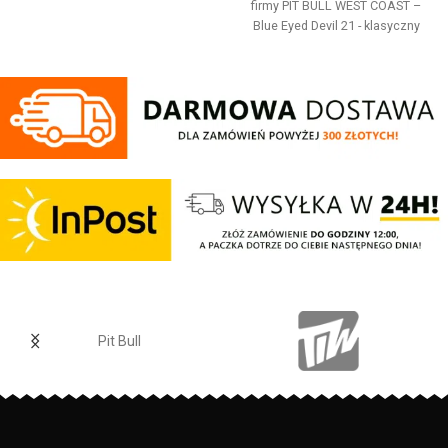
od wewnętrznej strony jest
firmy
PIT
BULL
WEST
COAST
–
szczotkowana i przyjemna w
Blue Eyed Devil 21 - klasyczny
dotyku - mocne żebrowane
sportowy fason - wykonana z
ściągacze na rękawach oraz u
wysokogatunkowej grubej
dołu bluzy - żebrowany kołnierz -
bawełny 400 gr/m2 - tkanina od
ściągacze rękawów dodatkowo
wewnętrznej strony jest
posiadają otwory na kciuk - od
szczotkowana i przyjemna w
wewnętrznej strony lamówka przy
dotyku - mocne żebrowane
karku chroniąca przed otarciami -
ściągacze na rękawach oraz u
silikonowa kwadratowa naszywka
dołu bluzy - regulacja kaptura za
na lewym rękawie z logo marki Pit
pomocą szerokiego sznurka z
Bull - duży nadruk na plecach oraz
metalowym wykończeniem -
mniejszy na klatce piersiowej -
ściągacze rękawów posiadają
wszystkie nadruki wykonane są
otwory na kciuki - lamówka przy
specjalistyczną technologią
karku chroniąca przed otarciami -
sitodruku przez co są bardzo
na lewym rękawie silikonowa
trwałe - skład materiału: 80%
naszywka z logo marki - duża
Pit Bull
bawełna / 20% poliester
przednia kieszeń typu kangurka -
wysokiej jakości nieścieralne
PRODUCENT:
Pit Bull
nadruki wykonane specjalistyczną
technologią sitodruku - skład
materiału: 80% bawełna / 20%
KOLOR:
Czarny
polyester