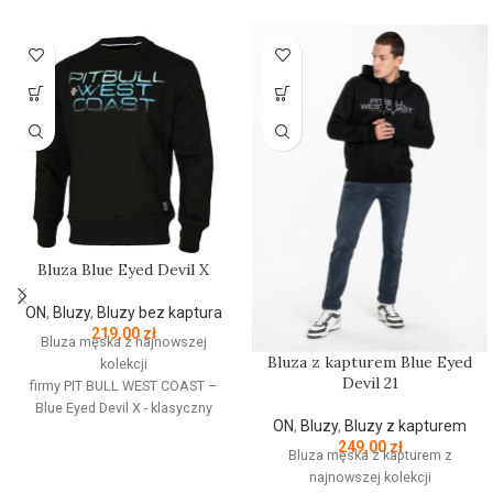
Bluza Blue Eyed Devil X
ON
,
Bluzy
,
Bluzy bez kaptura
219,00
zł
Bluza męska z najnowszej
Bluza z kapturem Blue Eyed
kolekcji
Devil 21
firmy
PIT
BULL
WEST
COAST
–
Blue Eyed Devil X - klasyczny
ON
,
Bluzy
,
Bluzy z kapturem
fason z okrągłym dekoltem -
249,00
zł
wykonana z wysokogatunkowej
Bluza męska z kapturem z
grubej bawełny 400 g/m - tkanina
najnowszej kolekcji