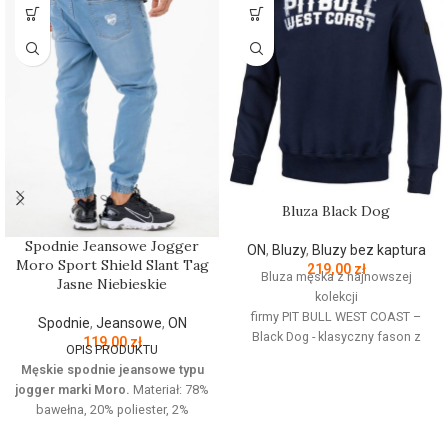
Bluza Black Dog
Spodnie Jeansowe Jogger
ON
,
Bluzy
,
Bluzy bez kaptura
Moro Sport Shield Slant Tag
219,00
zł
Bluza męska z najnowszej
Jasne Niebieskie
kolekcji
firmy
PIT
BULL
WEST
COAST
–
Spodnie
,
Jeansowe
,
ON
Black Dog - klasyczny fason z
119,00
zł
OPIS PRODUKTU
okrągłym dekoltem - wykonana z
Męskie spodnie jeansowe typu
wysokogatunkowej grubej
jogger marki Moro.
Materiał: 78%
bawełny 400 g/m - tkanina od
bawełna, 20% poliester, 2%
wewnętrznej strony jest
elastan Jeansowe spodnie z
szczotkowana i przyjemna w