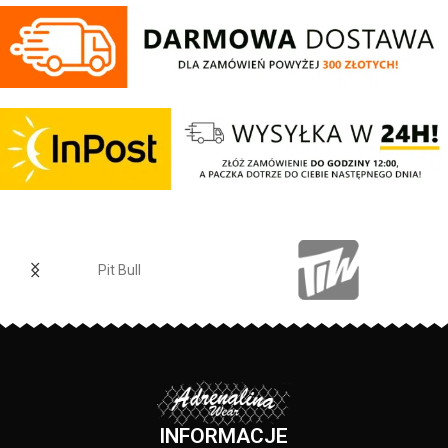
haftowanym logo o wygodnym
dotyku - mocne żebrowane
kroju. Posiadają cztery kieszenie i
ściągacze na rękawach oraz u
regulowana gumę w pasie która
dołu bluzy - żebrowany kołnierz -
zapewnia idealne dopasowanie w
ściągacze rękawów dodatkowo
talii.
posiadają otwory na kciuk - od
Regular Fit
- regularny krój, nie
wewnętrznej strony lamówka przy
krępuje ruchów dzięki
karku chroniąca przed otarciami -
odpowiednio dobranym
silikonowa kwadratowa naszywka
materiałom.
na lewym rękawie z logo marki Pit
Elastan
- rozciągliwa dzianina,
Bull - duży nadruk na plecach oraz
zapewnia zwiększony komfort
mniejszy na klatce piersiowej -
podczas użytkowania.
wszystkie nadruki wykonane są
Jogger
- nogawki w spodniach
specjalistyczną technologią
zostały zakończone
sitodruku przez co są bardzo
Pit Bull
dopasowanym ściągaczem.
trwałe - skład materiału: 80%
Made In Poland
- wyprodukowano
bawełna / 20% poliester
w Polsce.
PRODUCENT:
Pit Bull
KOLOR:
Granatowy
INFORMACJE