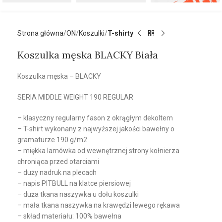
Strona główna
ON
Koszulki
T-shirty
Koszulka męska BLACKY Biała
Koszulka męska – BLACKY
SERIA MIDDLE WEIGHT 190 REGULAR
– klasyczny regularny fason z okrągłym dekoltem
– T-shirt wykonany z najwyższej jakości bawełny o
gramaturze 190 g/m2
– miękka lamówka od wewnętrznej strony kołnierza
chroniąca przed otarciami
– duży nadruk na plecach
– napis PITBULL na klatce piersiowej
– duża tkana naszywka u dołu koszulki
– mała tkana naszywka na krawędzi lewego rękawa
– skład materiału: 100% bawełna