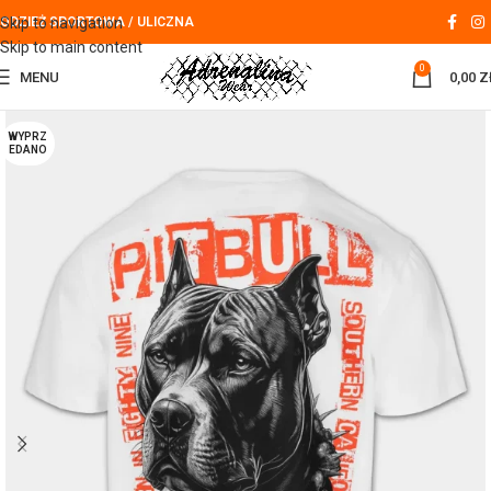
Skip to navigation
ODZIEŻ SPORTOWA / ULICZNA
Skip to main content
0
MENU
0,00
Z
WYPRZ
EDANO