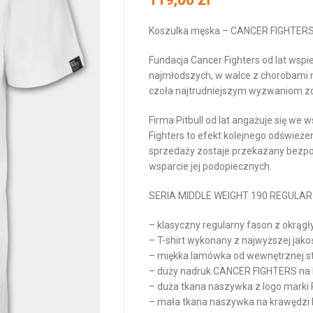
Koszulka męska – CANCER FIGHTER
Fundacja Cancer Fighters od lat wspi
najmłodszych, w walce z chorobami 
czoła najtrudniejszym wyzwaniom 
Firma Pitbull od lat angażuje się we
Fighters to efekt kolejnego odświeże
sprzedaży zostaje przekazany bezpoś
wsparcie jej podopiecznych.
SERIA MIDDLE WEIGHT 190 REGULAR
– klasyczny regularny fason z okrąg
– T-shirt wykonany z najwyższej jak
– miękka lamówka od wewnętrznej str
– duży nadruk CANCER FIGHTERS na k
– duża tkana naszywka z logo marki
– mała tkana naszywka na krawędzi