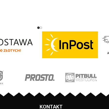
kogatunkowej grubej
przyjemna w dotyku - mocne żebrowane
g/m - tkanina od
ściągacze na rękawach oraz u dołu bluzy
y jest szczotkowana i
- żebrowany kołnierz - ściągacze
ku - mocne żebrowane
rękawów dodatkowo posiadają otwory na
wach oraz u dołu bluzy
kciuk - od wewnętrznej strony lamówka
łnierz - ściągacze
przy karku chroniąca przed otarciami -
 posiadają otwory na
silikonowa kwadratowa naszywka na
trznej strony lamówka
lewym rękawie z logo marki Pit Bull - duży
ąca przed otarciami -
nadruk na plecach oraz mniejszy na
ratowa naszywka na
klatce piersiowej - wszystkie nadruki
o marki Pit Bull - duży
wykonane są specjalistyczną technologią
ch oraz mniejszy na
sitodruku przez co są bardzo trwałe -
j - wszystkie nadruki
skład materiału: 80% bawełna / 20%
alistyczną technologią
poliester
co są bardzo trwałe -
: 80% bawełna / 20%
PRODUCENT:
Pit Bull
liester
Pit Bull
KOLOR:
Czarny
KONTAKT
Granatowy