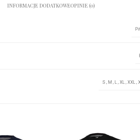
INFORMACJE DODATKOWE
OPINIE (0)
Pi
S
,
M
,
L
,
XL
,
XXL
,