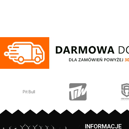
wykonana z wyso
bawełny 400 
wewnętrznej stron
przyjemna w doty
ściągacze na ręka
- żebrowany ko
rękawów dodatkowo
kciuk - od wewnę
przy karku chroni
silikonowa kwad
lewym rękawie z log
nadruk na pleca
klatce piersiowe
wykonane są specj
sitodruku przez 
skład materiału
po
PRODUCENT:
INFORMACJE
KOLOR: