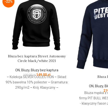
-22%
Bluza bez kaptura Street Autonomy
Circle black/white 2021
ON
,
Bluzy
,
Bluzy bez kaptura
149,00
zł
190,00
zł
Bluza 
–
Kolekcja SILVER COLLECTION
–
Skład:
90% bawełna 10% poliester
–
Gramatura:
ON
,
Bluzy
,
Bl
290g/m2
–
Krój: Klasyczny
–
21
Bluza męska z 
Przeznaczenie: Odzież codzienna / Sport
firmy
PIT
BULL
WE
–
Nadruk: Sitodruk
–
Kolekcja jesień/zima
- klasyczny fason
2021