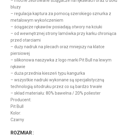
– mocne żebrowane ściągacze na rękawach oraz u dołu
bluzy
– regulacja kaptura za pomocą szerokiego sznurka z
metalowym wykończeniem
– ściągacze rękawów posiadają otwory na kciuki
– od wewnętrznej strony lamówka przy karku chroniąca
przed otarciami
– duży nadruk na plecach oraz mniejszy na klatce
piersiowej
– silikonowa naszywka z logo marki Pit Bull na lewym
rękawie
– duża przednia kieszeń typu kangurka
– wszystkie nadruki wykonane są specjalistyczną
technologią sitodruku przez co są bardzo trwałe
– skład materiału: 80% bawełna / 20% poliester
Producent:
Pit Bull
Kolor:
Czarny
ROZMIAR