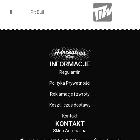
wszystkie nadruki wykonane są
sitodruku przez co są bardzo
specjalistyczną technologią
Pit Bull
trwałe - skład materiału: 80%
sitodruku przez co są bardzo
bawełna / 20% poliester
trwałe - skład materiału: 80%
PRODUCENT:
bawełna / 20% poliester
Pit Bull
PRODUCENT:
Pit Bull
KOLOR:
Czarny
KOLOR:
Granatowy
INFORMACJE
Regulamin
Polityka Prywatności
Reklamacje i zwroty
Koszt i czas dostawy
Kontakt
KONTAKT
Sklep Adrenalina