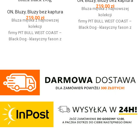
ON
,
Bluzy
,
Bluzy bez kaptura
219,00
zł
Bluza męska z najnowszej
ON
,
Bluzy
,
Bluzy bez kaptura
kolekcji
219,00
zł
Bluza męska z najnowszej
firmy
PIT
BULL
WEST
COAST
–
kolekcji
Black Dog - klasyczny fason z
firmy
PIT
BULL
WEST
COAST
–
okrągłym dekoltem - wykonana z
Black Dog - klasyczny fason z
wysokogatunkowej grubej
okrągłym dekoltem - wykonana z
bawełny 400 g/m - tkanina od
wysokogatunkowej grubej
wewnętrznej strony jest
bawełny 400 g/m - tkanina od
szczotkowana i przyjemna w
wewnętrznej strony jest
dotyku - mocne żebrowane
szczotkowana i przyjemna w
ściągacze na rękawach oraz u
dotyku - mocne żebrowane
dołu bluzy - żebrowany kołnierz -
ściągacze na rękawach oraz u
ściągacze rękawów dodatkowo
dołu bluzy - żebrowany kołnierz -
posiadają otwory na kciuk - od
ściągacze rękawów dodatkowo
wewnętrznej strony lamówka przy
posiadają otwory na kciuk - od
karku chroniąca przed otarciami -
wewnętrznej strony lamówka przy
silikonowa kwadratowa naszywka
karku chroniąca przed otarciami -
na lewym rękawie z logo marki Pit
silikonowa kwadratowa naszywka
Bull - duży nadruk na plecach oraz
na lewym rękawie z logo marki Pit
mniejszy na klatce piersiowej -
Bull - duży nadruk na plecach oraz
wszystkie nadruki wykonane są
mniejszy na klatce piersiowej -
specjalistyczną technologią