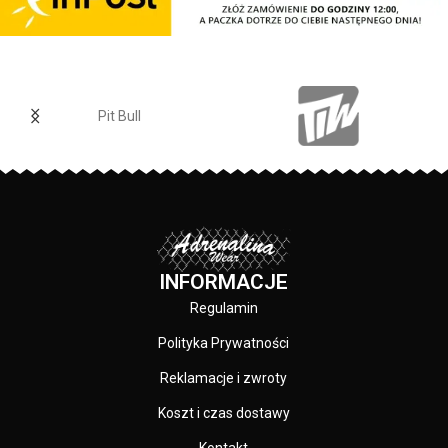
Bull - duży nadruk na plecach oraz
mniejszy na klatce piersiowej -
wszystkie nadruki wykonane są
specjalistyczną technologią
sitodruku przez co są bardzo
Pit Bull
trwałe - skład materiału: 80%
bawełna / 20% poliester
PRODUCENT:
Pit Bull
KOLOR:
Czarny
INFORMACJE
Regulamin
Polityka Prywatności
Reklamacje i zwroty
Koszt i czas dostawy