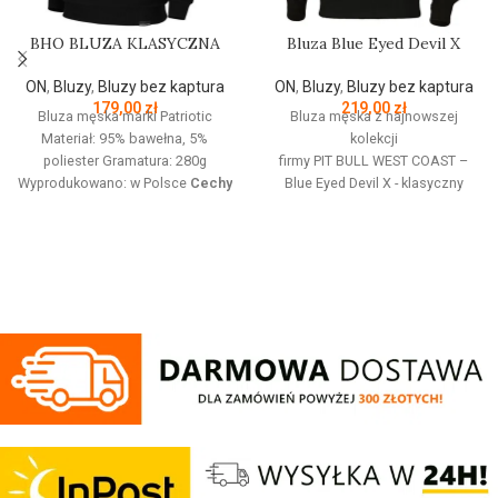
BHO BLUZA KLASYCZNA
Bluza Blue Eyed Devil X
ON
,
Bluzy
,
Bluzy bez kaptura
ON
,
Bluzy
,
Bluzy bez kaptura
179,00
zł
219,00
zł
Bluza męska marki Patriotic
Bluza męska z najnowszej
Materiał: 95% bawełna, 5%
kolekcji
poliester Gramatura: 280g
firmy
PIT
BULL
WEST
COAST
–
Wyprodukowano: w Polsce
Cechy
Blue Eyed Devil X - klasyczny
produktu:
Bluza z linii proud
fason z okrągłym dekoltem -
dedykowanej nowoczesnemu
wykonana z wysokogatunkowej
patriocie. Klasyczną czerń zdobi
grubej bawełny 400 g/m - tkanina
złoty nadruk z białym napisem
od wewnętrznej strony jest
oraz logo Patriotic. Produkt
szczotkowana i przyjemna w
wykonany z wysokogatunkowej
dotyku - mocne żebrowane
dzianiny, zwieńczony unikalnymi
ściągacze na rękawach oraz u
metkami, sygnowanymi logo
dołu bluzy - żebrowany kołnierz -
brandu.
ściągacze rękawów dodatkowo
posiadają otwory na kciuk - od
wewnętrznej strony lamówka przy
karku chroniąca przed otarciami -
silikonowa kwadratowa naszywka
na lewym rękawie z logo marki Pit