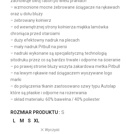
zachowuje swój fason po wielu praniach
– wzmocnione mocne żebrowane ściągacze na rękawach
oraz u dołu bluzy
– żebrowany kołnierz
– od wewnętrznej strony kołnierza miękka lamówka
chroniąca przed otarciami
– duży efektowny nadruk na plecach
– mały nadruk Pitbull na piersi
– nadruki wykonane są specjalistyczną technologią
sitodruku przez co są bardzo trwałe i odporne na ścieranie
– po prawej stronie bluzy wszyta żakardowa metka Pitbull
– na lewym rękawie nad ściągaczem wyszywane logo
marki
– do połączenia tkanin zastosowano szwy typu Autolap
które są płaskie i odporne na rozerwania
– skład materiału: 60% bawełna / 40% poliester
ROZMIAR PRODUKTU
S
L
M
S
XL
Wyczyść