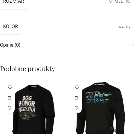
ROZMIAR
S
,
M
,
L
,
XL
KOLOR
czarny
Opinie (0)
Podobne produkty