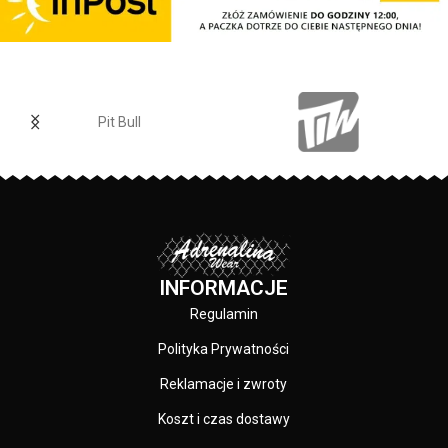
silikonowa kwadratowa naszywka
materiałom.
na lewym rękawie z logo marki Pit
Elastan
- rozciągliwa dzianina,
Bull - duży nadruk na plecach oraz
zapewnia zwiększony komfort
mniejszy na klatce piersiowej -
podczas użytkowania.
wszystkie nadruki wykonane są
Jogger
- nogawki w spodniach
specjalistyczną technologią
zostały zakończone
sitodruku przez co są bardzo
Pit Bull
dopasowanym ściągaczem.
trwałe - skład materiału: 80%
Made In Poland
- wyprodukowano
bawełna / 20% poliester
w Polsce.
PRODUCENT:
Pit Bull
KOLOR:
Granatowy
INFORMACJE
Regulamin
Polityka Prywatności
Reklamacje i zwroty
Koszt i czas dostawy