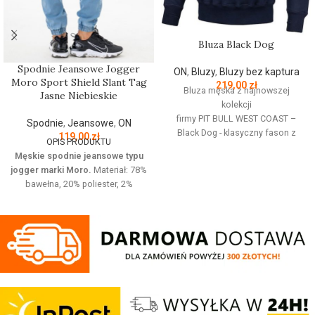
Bluza Black Dog
Spodnie Jeansowe Jogger
ON
,
Bluzy
,
Bluzy bez kaptura
Moro Sport Shield Slant Tag
219,00
zł
Bluza męska z najnowszej
Jasne Niebieskie
kolekcji
firmy
PIT
BULL
WEST
COAST
–
Spodnie
,
Jeansowe
,
ON
Black Dog - klasyczny fason z
119,00
zł
OPIS PRODUKTU
okrągłym dekoltem - wykonana z
Męskie spodnie jeansowe typu
wysokogatunkowej grubej
jogger marki Moro.
Materiał: 78%
bawełny 400 g/m - tkanina od
bawełna, 20% poliester, 2%
wewnętrznej strony jest
elastan Jeansowe spodnie z
szczotkowana i przyjemna w
haftowanym logo o wygodnym
dotyku - mocne żebrowane
kroju. Posiadają cztery kieszenie i
ściągacze na rękawach oraz u
regulowana gumę w pasie która
dołu bluzy - żebrowany kołnierz -
zapewnia idealne dopasowanie w
ściągacze rękawów dodatkowo
talii.
posiadają otwory na kciuk - od
Regular Fit
- regularny krój, nie
wewnętrznej strony lamówka przy
krępuje ruchów dzięki
karku chroniąca przed otarciami -
odpowiednio dobranym