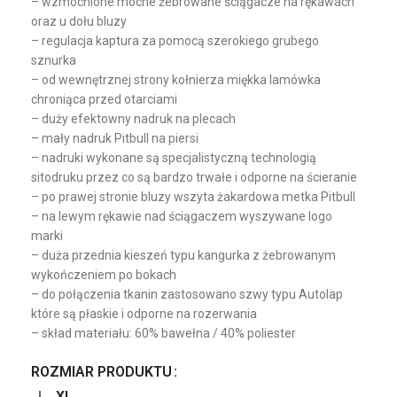
– wzmocnione mocne żebrowane ściągacze na rękawach
oraz u dołu bluzy
– regulacja kaptura za pomocą szerokiego grubego
sznurka
– od wewnętrznej strony kołnierza miękka lamówka
chroniąca przed otarciami
– duży efektowny nadruk na plecach
– mały nadruk Pitbull na piersi
– nadruki wykonane są specjalistyczną technologią
sitodruku przez co są bardzo trwałe i odporne na ścieranie
– po prawej stronie bluzy wszyta żakardowa metka Pitbull
– na lewym rękawie nad ściągaczem wyszywane logo
marki
– duża przednia kieszeń typu kangurka z żebrowanym
wykończeniem po bokach
– do połączenia tkanin zastosowano szwy typu Autolap
które są płaskie i odporne na rozerwania
– skład materiału: 60% bawełna / 40% poliester
ROZMIAR PRODUKTU
L
XL