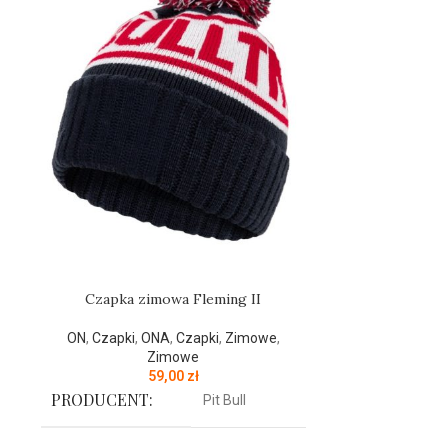
Czapka zimowa Fleming II
Czapk
ON
,
Czapki
,
ONA
,
Czapki
,
Zimowe
,
ONA
,
Bieliz
Zimowe
Zi
59,00
zł
PRODUCENT:
PRODUCENT
Pit Bull