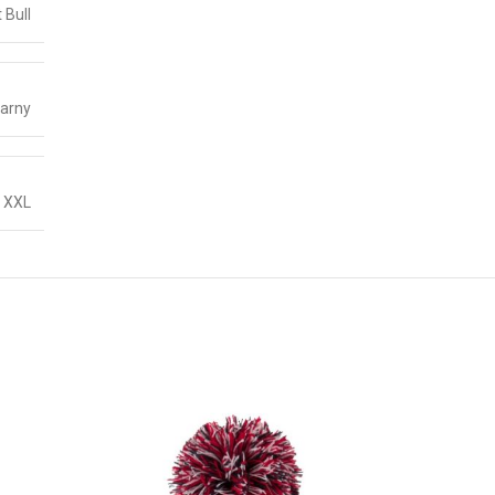
t Bull
arny
,
XXL