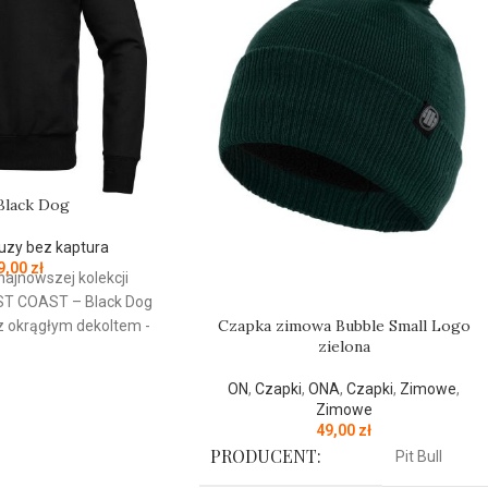
Black Dog
uzy bez kaptura
9,00
zł
najnowszej kolekcji
ST
COAST
– Black Dog
Czapka zimowa Bubble Small Logo
 z okrągłym dekoltem -
zielona
kogatunkowej grubej
g/m - tkanina od
ON
,
Czapki
,
ONA
,
Czapki
,
Zimowe
,
y jest szczotkowana i
Zimowe
ku - mocne żebrowane
49,00
zł
wach oraz u dołu bluzy
PRODUCENT:
Pit Bull
łnierz - ściągacze