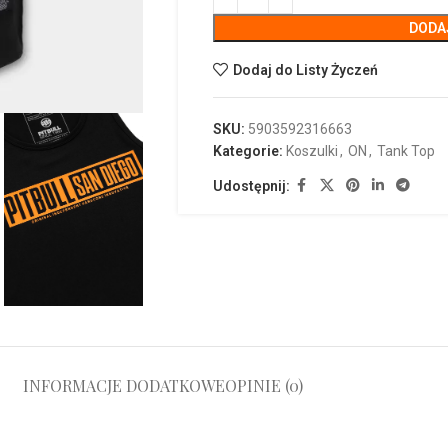
DODA
Dodaj do Listy Życzeń
SKU:
5903592316663
Kategorie:
Koszulki
,
ON
,
Tank Top
Udostępnij:
INFORMACJE DODATKOWE
OPINIE (0)