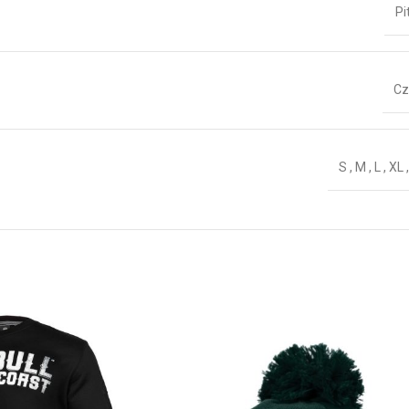
Pi
Cz
S
,
M
,
L
,
XL