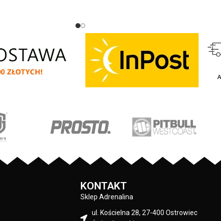
 posiadają otwory na
KOLOR:
Zielony
trznej strony lamówka
ąca przed otarciami -
ratowa naszywka na
o marki Pit Bull - duży
Czapka zimowa z najnowszej kolekcji
ch oraz mniejszy na
firmy
PIT
BULL
WEST
COAST
– Bubble
j - wszystkie nadruki
Small Logo - wysokiej jakości gruba i
alistyczną technologią
miękka dzianina z domieszką wełny owcy
co są bardzo trwałe -
merynosowej - podszyta miękkim
: 80% bawełna / 20%
polarem typu Windblock - idealna na
liester
bardzo niskie zimowe temperatury - lekk
elastyczny materiał dopasowuje się do
Pit Bull
kształtów głowy - duża prostokątna
żakardowa naszywka z logo marki - skład
Czarny
materiału: 10% wełna merino / 20%
wełna akrylowa / 20% nylon / 50%
poliester
KONTAKT
Sklep Adrenalina
ul. Kościelna 28, 27-400 Ostrowiec