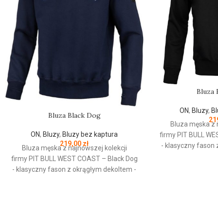
Bluza 
ON
,
Bluzy
,
Bl
Bluza Black Dog
21
Bluza męska z 
ON
,
Bluzy
,
Bluzy bez kaptura
firmy
PIT
BULL
WE
219,00
zł
- klasyczny fason
Bluza męska z najnowszej kolekcji
wykonana z wyso
firmy
PIT
BULL
WEST
COAST
– Black Dog
bawełny 400 
- klasyczny fason z okrągłym dekoltem -
wewnętrznej stron
wykonana z wysokogatunkowej grubej
przyjemna w doty
bawełny 400 g/m - tkanina od
ściągacze na ręka
wewnętrznej strony jest szczotkowana i
- żebrowany ko
przyjemna w dotyku - mocne żebrowane