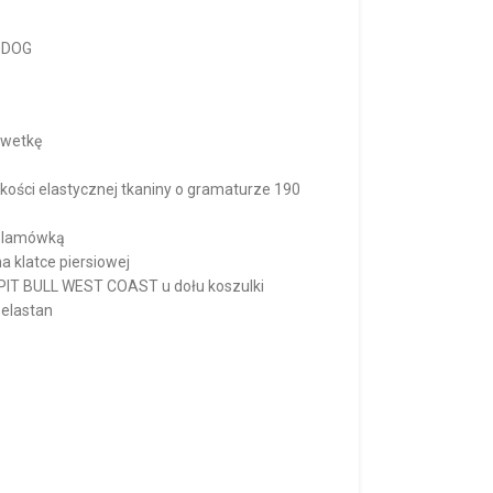
E DOG
ylwetkę
kości elastycznej tkaniny o gramaturze 190
e lamówką
a klatce piersiowej
 PIT BULL WEST COAST u dołu koszulki
 elastan