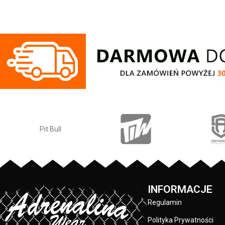
rękawów dodatkowo
ściągacze na rękawach oraz u dołu bluzy
kciuk - od wewnę
- żebrowany kołnierz - ściągacze
przy karku chroni
rękawów dodatkowo posiadają otwory na
silikonowa kwad
kciuk - od wewnętrznej strony lamówka
lewym rękawie z log
przy karku chroniąca przed otarciami -
nadruk na pleca
silikonowa kwadratowa naszywka na
klatce piersiowe
lewym rękawie z logo marki Pit Bull - duży
wykonane są specj
nadruk na plecach oraz mniejszy na
sitodruku przez 
klatce piersiowej - wszystkie nadruki
skład materiału
wykonane są specjalistyczną technologią
po
sitodruku przez co są bardzo trwałe -
skład materiału: 80% bawełna / 20%
PRODUCENT:
poliester
PRODUCENT:
Pit Bull
KOLOR:
KOLOR:
Granatowy
INFORMACJE
Regulamin
Polityka Prywatności