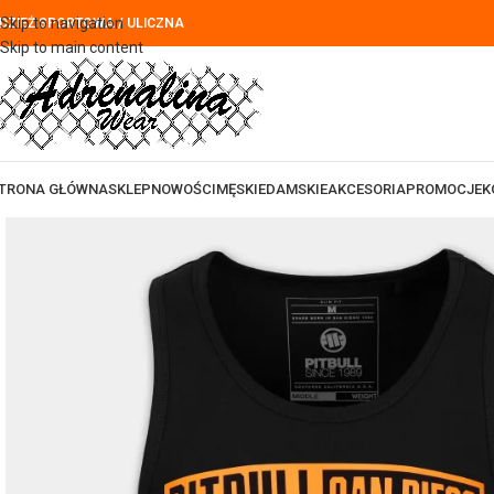
Skip to navigation
DZIEŻ SPORTOWA / ULICZNA
Skip to main content
TRONA GŁÓWNA
SKLEP
NOWOŚCI
MĘSKIE
DAMSKIE
AKCESORIA
PROMOCJE
K