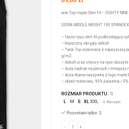
ank Top męski Slim Fit – EIGHTY NIN
SERIA MIDDLE WEIGHT 190 SPANDEX
– fason typu slim fit podkreślający s
– klasyczny okrągły dekolt
– Tank Top wykonany z najwyższej ja
g/m2
– dekolt oraz otwory na ręce obszyt
– duży nadruk na plecach i mniejszy n
– duża tkana naszywka z logo marki
– skład materiału: 95% bawełna / 5%
ROZMIAR PRODUKTU
S
L
M
S
XL
XXL
Wyczyść
Pozostało tylko: 2