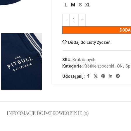
L
M
S
XL
DODA
Dodaj do Listy Życzeń
SKU:
Brak danych
Kategorie:
Krótkie spodenki
,
ON
,
Sp
Udostępnij:
INFORMACJE DODATKOWE
OPINIE (0)