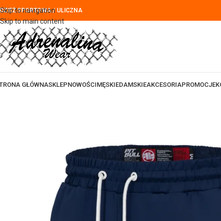
Skip to navigation
DZIEŻ SPORTOWA / ULICZNA
Skip to main content
TRONA GŁÓWNA
SKLEP
NOWOŚCI
MĘSKIE
DAMSKIE
AKCESORIA
PROMOCJE
K