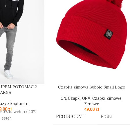
TUREM POTOMAC 2
Czapka zimowa Bubble Small Logo
ZARNA
ON
,
Czapki
,
ONA
,
Czapki
,
Zimowe
,
luzy z kapturem
Zimowe
9,00
zł
49,00
zł
: 60% bawełna / 40%
PRODUCENT:
Pit Bull
liester