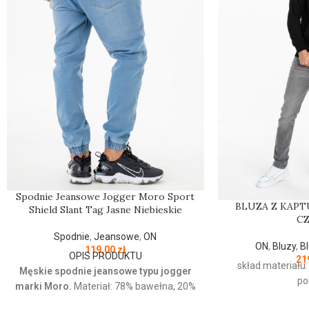
Spodnie Jeansowe Jogger Moro Sport
BLUZA Z KAP
Shield Slant Tag Jasne Niebieskie
C
Spodnie
,
Jeansowe
,
ON
ON
,
Bluzy
,
B
119,00
zł
OPIS PRODUKTU
21
skład materiału
Męskie spodnie jeansowe typu jogger
po
marki Moro.
Materiał: 78% bawełna, 20%
poliester, 2% elastan Jeansowe spodnie z