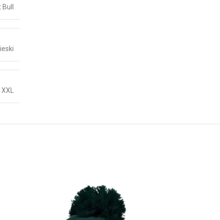
t Bull
ieski
,
XXL