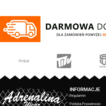
haftowanym logo o wygodnym kroju.
Posiadają cztery kieszenie i regulowana
gumę w pasie która zapewnia idealne
dopasowanie w talii.
Regular Fit
- regularny krój, nie krępuje
ruchów dzięki odpowiednio dobranym
materiałom.
Elastan
- rozciągliwa dzianina, zapewnia
zwiększony komfort podczas
użytkowania.
Jogger
- nogawki w spodniach zostały
zakończone dopasowanym ściągaczem.
Made In Poland
- wyprodukowano w
Polsce.
INFORMACJE
Regulamin
Polityka Prywatności