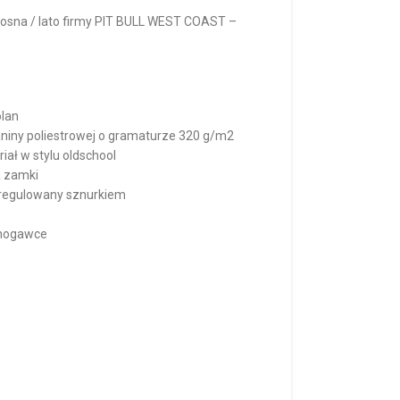
iosna / lato firmy PIT BULL WEST COAST –
olan
iny poliestrowej o gramaturze 320 g/m2
iał w stylu oldschool
a zamki
 regulowany sznurkiem
 nogawce