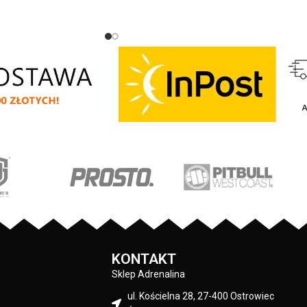
KOLOR:
Czerwony
Czapka zimowa z najnowszej kolekcji
firmy
PIT
BULL
WEST
COAST
– Bubble
Small Logo - wysokiej jakości gruba i
miękka dzianina z domieszką wełny owcy
merynosowej - podszyta miękkim
polarem typu Windblock - idealna na
bardzo niskie zimowe temperatury - lekk
elastyczny materiał dopasowuje się do
kształtów głowy - duża prostokątna
żakardowa naszywka z logo marki - skład
materiału: 10% wełna merino / 20%
wełna akrylowa / 20% nylon / 50%
poliester
KONTAKT
Sklep Adrenalina
ul. Kościelna 28, 27-400 Ostrowiec