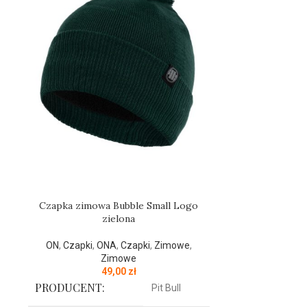
Czapka zimowa Bubble Small Logo
Czapka 
zielona
ON
,
Czapki
,
ON
,
Czapki
,
ONA
,
Czapki
,
Zimowe
,
Zimowe
49,00
zł
PRODUCENT
PRODUCENT:
Pit Bull