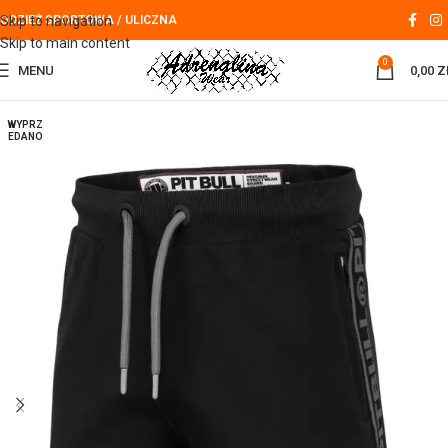
Skip to navigation
ODZIEŻ SPORTOWA / ULICZNA
Skip to main content
0
MENU
0,00
Z
WYPRZ
EDANO