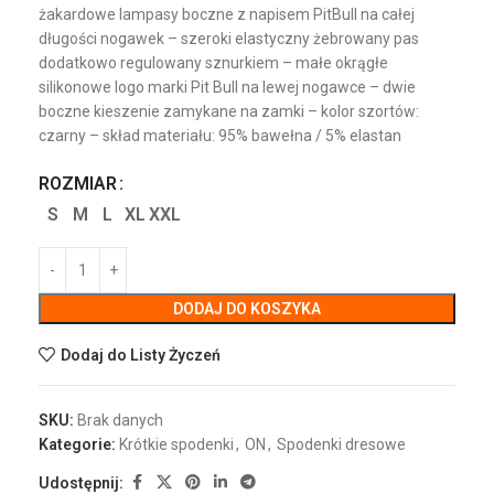
żakardowe lampasy boczne z napisem PitBull na całej
długości nogawek – szeroki elastyczny żebrowany pas
dodatkowo regulowany sznurkiem – małe okrągłe
silikonowe logo marki Pit Bull na lewej nogawce – dwie
boczne kieszenie zamykane na zamki – kolor szortów:
czarny – skład materiału: 95% bawełna / 5% elastan
ROZMIAR
S
M
L
XL
XXL
DODAJ DO KOSZYKA
Dodaj do Listy Życzeń
SKU:
Brak danych
Kategorie:
Krótkie spodenki
,
ON
,
Spodenki dresowe
Udostępnij: