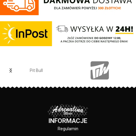
posiadają otwory na kciuk - od
dotyku - mocne żebrowane
wewnętrznej strony lamówka przy
ściągacze na rękawach oraz u
karku chroniąca przed otarciami -
dołu bluzy - regulacja kaptura za
silikonowa kwadratowa naszywka
pomocą szerokiego sznurka z
na lewym rękawie z logo marki Pit
metalowym wykończeniem -
Bull - duży nadruk na plecach oraz
ściągacze rękawów posiadają
mniejszy na klatce piersiowej -
otwory na kciuki - lamówka przy
wszystkie nadruki wykonane są
karku chroniąca przed otarciami -
specjalistyczną technologią
na lewym rękawie silikonowa
sitodruku przez co są bardzo
naszywka z logo marki - duża
trwałe - skład materiału: 80%
przednia kieszeń typu kangurka -
Pit Bull
bawełna / 20% poliester
wysokiej jakości nieścieralne
nadruki wykonane specjalistyczną
PRODUCENT:
Pit Bull
technologią sitodruku - skład
materiału: 80% bawełna / 20%
polyester
KOLOR:
Czarny
PRODUCENT:
Pit Bull
INFORMACJE
KOLOR:
Czarny
Regulamin