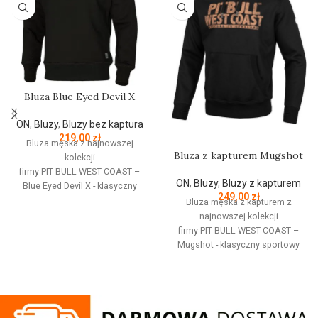
Bluza Blue Eyed Devil X
ON
,
Bluzy
,
Bluzy bez kaptura
219,00
zł
Bluza męska z najnowszej
Bluza z kapturem Mugshot
kolekcji
firmy
PIT
BULL
WEST
COAST
–
ON
,
Bluzy
,
Bluzy z kapturem
Blue Eyed Devil X - klasyczny
249,00
zł
fason z okrągłym dekoltem -
Bluza męska z kapturem z
wykonana z wysokogatunkowej
najnowszej kolekcji
grubej bawełny 400 g/m - tkanina
firmy
PIT
BULL
WEST
COAST
–
od wewnętrznej strony jest
Mugshot - klasyczny sportowy
szczotkowana i przyjemna w
fason - wykonana z
dotyku - mocne żebrowane
wysokogatunkowej grubej
ściągacze na rękawach oraz u
bawełny 400 gr/m2 - tkanina od
dołu bluzy - żebrowany kołnierz -
wewnętrznej strony jest
ściągacze rękawów dodatkowo
szczotkowana i przyjemna w