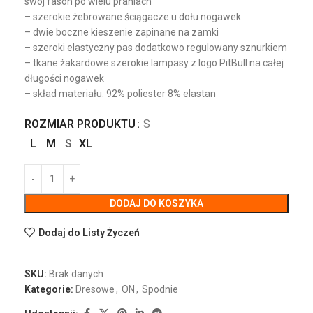
swój fason po wielu praniach
– szerokie żebrowane ściągacze u dołu nogawek
– dwie boczne kieszenie zapinane na zamki
– szeroki elastyczny pas dodatkowo regulowany sznurkiem
– tkane żakardowe szerokie lampasy z logo PitBull na całej
długości nogawek
– skład materiału: 92% poliester 8% elastan
ROZMIAR PRODUKTU
S
L
M
S
XL
DODAJ DO KOSZYKA
Dodaj do Listy Życzeń
SKU:
Brak danych
Kategorie:
Dresowe
,
ON
,
Spodnie