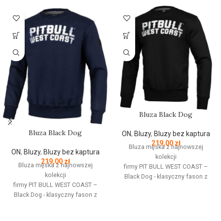
Bluza Black Dog
Bluza Black Dog
ON
,
Bluzy
,
Bluzy bez kaptura
219,00
zł
Bluza męska z najnowszej
ON
,
Bluzy
,
Bluzy bez kaptura
kolekcji
219,00
zł
Bluza męska z najnowszej
firmy
PIT
BULL
WEST
COAST
–
kolekcji
Black Dog - klasyczny fason z
firmy
PIT
BULL
WEST
COAST
–
okrągłym dekoltem - wykonana z
Black Dog - klasyczny fason z
wysokogatunkowej grubej
okrągłym dekoltem - wykonana z
bawełny 400 g/m - tkanina od
wysokogatunkowej grubej
wewnętrznej strony jest