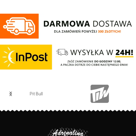
bawełny 400 g/m - tkanina od
szczotkowana i przyjemna w
wewnętrznej strony jest
dotyku - mocne żebrowane
szczotkowana i przyjemna w
ściągacze na rękawach oraz u
dotyku - mocne żebrowane
dołu bluzy - żebrowany kołnierz -
ściągacze na rękawach oraz u
ściągacze rękawów dodatkowo
dołu bluzy - żebrowany kołnierz -
posiadają otwory na kciuk - od
ściągacze rękawów dodatkowo
wewnętrznej strony lamówka przy
posiadają otwory na kciuk - od
karku chroniąca przed otarciami -
wewnętrznej strony lamówka przy
silikonowa kwadratowa naszywka
karku chroniąca przed otarciami -
na lewym rękawie z logo marki Pit
silikonowa kwadratowa naszywka
Bull - duży nadruk na plecach oraz
na lewym rękawie z logo marki Pit
mniejszy na klatce piersiowej -
Bull - duży nadruk na plecach oraz
wszystkie nadruki wykonane są
mniejszy na klatce piersiowej -
specjalistyczną technologią
wszystkie nadruki wykonane są
sitodruku przez co są bardzo
specjalistyczną technologią
Pit Bull
trwałe - skład materiału: 80%
sitodruku przez co są bardzo
bawełna / 20% poliester
trwałe - skład materiału: 80%
PRODUCENT:
bawełna / 20% poliester
Pit Bull
PRODUCENT:
Pit Bull
KOLOR:
Czarny