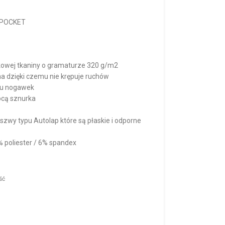
 POCKET
owej tkaniny o gramaturze 320 g/m2
zna dzięki czemu nie krępuje ruchów
ołu nogawek
ocą sznurka
szwy typu Autolap które są płaskie i odporne
% poliester / 6% spandex
ść