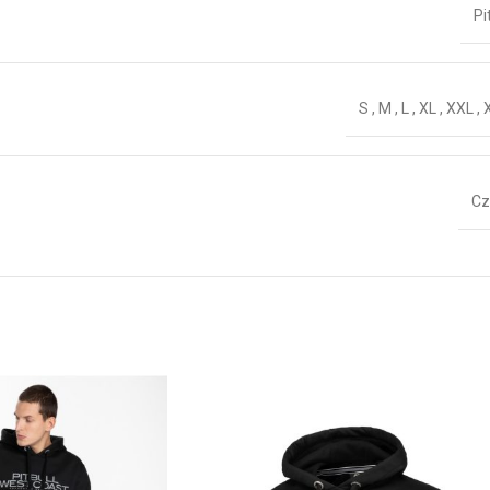
Pi
S
,
M
,
L
,
XL
,
XXL
,
Cz