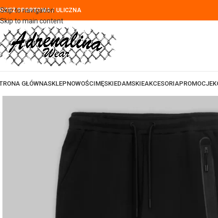
Skip to navigation
DZIEŻ SPORTOWA / ULICZNA
Skip to main content
TRONA GŁÓWNA
SKLEP
NOWOŚCI
MĘSKIE
DAMSKIE
AKCESORIA
PROMOCJE
K