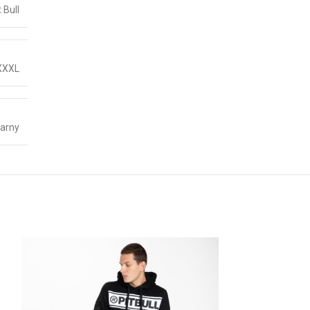
t Bull
XXXL
arny