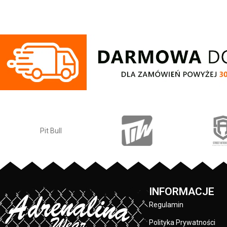
rękawów dodatkowo posiadają otwory na
grubej bawełny 4
kciuk - od wewnętrznej strony lamówka
wewnętrznej stron
przy karku chroniąca przed otarciami -
przyjemna w doty
silikonowa kwadratowa naszywka na
ściągacze na ręka
lewym rękawie z logo marki Pit Bull - duży
- regulacja kaptur
nadruk na plecach oraz mniejszy na
sznurka z metal
klatce piersiowej - wszystkie nadruki
ściągacze rękawów
wykonane są specjalistyczną technologią
kciuki - lamówka
sitodruku przez co są bardzo trwałe -
przed otarciami
skład materiału: 80% bawełna / 20%
silikonowa naszyw
poliester
przednia kiesz
wysokiej jakości
PRODUCENT:
Pit Bull
wykonane specjal
sitodruku - skład 
KOLOR:
/ 20%
Czarny
INFORMACJE
Regulamin
Polityka Prywatności