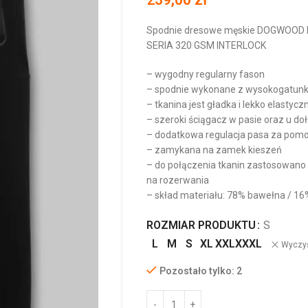
Spodnie dresowe męskie DOGWOOD
SERIA 320 GSM INTERLOCK
– wygodny regularny fason
– spodnie wykonane z wysokogatunk
– tkanina jest gładka i lekko elastyc
– szeroki ściągacz w pasie oraz u d
– dodatkowa regulacja pasa za pom
– zamykana na zamek kieszeń
– do połączenia tkanin zastosowano 
na rozerwania
– skład materiału: 78% bawełna / 16
ROZMIAR PRODUKTU
S
L
M
S
XL
XXL
XXXL
Wyczy
Pozostało tylko: 2