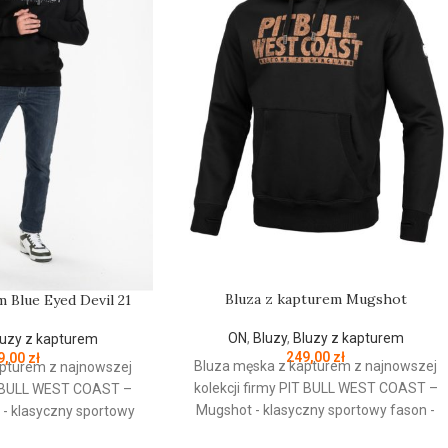
Bluza z kapturem Mugshot
 Blue Eyed Devil 21
ON
,
Bluzy
,
Bluzy z kapturem
luzy z kapturem
249,00
zł
9,00
zł
Bluza męska z kapturem z najnowszej
pturem z najnowszej
kolekcji firmy
PIT
BULL
WEST
COAST
–
BULL
WEST
COAST
–
Mugshot - klasyczny sportowy fason -
1 - klasyczny sportowy
wykonana z wysokogatunkowej grubej
 z wysokogatunkowej