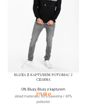
BLUZA Z KAPTUREM POTOMAC 2
Czapka zimo
CZARNA
ON
,
Bluzy
,
Bluzy z kapturem
ON
,
Czapki
,
219,00
zł
skład materiału: 60% bawełna / 40%
poliester
PRODUCENT