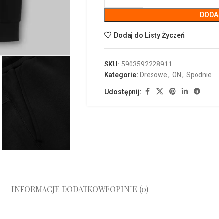
DODA
Dodaj do Listy Życzeń
SKU:
5903592228911
Kategorie:
Dresowe
,
ON
,
Spodnie
Udostępnij:
INFORMACJE DODATKOWE
OPINIE (0)