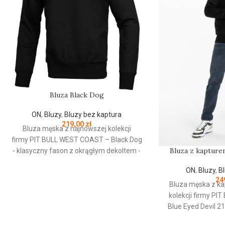
Bluza Black Dog
ON
,
Bluzy
,
Bluzy bez kaptura
219,00
zł
Bluza męska z najnowszej kolekcji
firmy
PIT
BULL
WEST
COAST
– Black Dog
Bluza z kapturem
- klasyczny fason z okrągłym dekoltem -
wykonana z wysokogatunkowej grubej
ON
,
Bluzy
,
B
bawełny 400 g/m - tkanina od
24
wewnętrznej strony jest szczotkowana i
Bluza męska z ka
przyjemna w dotyku - mocne żebrowane
kolekcji firmy
PIT
ściągacze na rękawach oraz u dołu bluzy
Blue Eyed Devil 2
- żebrowany kołnierz - ściągacze
fason - wykonana