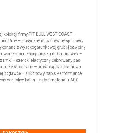
j kolekcji firmy PIT BULL WEST COAST –
mance Pro+ – klasyczny dopasowany sportowy
ykonane z wysokogatunkowej grubej bawełny
ebrowane mocne ściągacze u dołu nogawek –
zamki – szeroki elastyczny żebrowany pas
em ze stoperami – prostokątna silikonowa
ewej nogawce – silikonowy napis Performance
ia w okolicy kolan – skład materiału: 60%