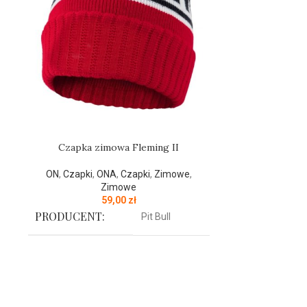
Czapka zimowa Fleming II
Czapk
ON
,
Czapki
,
ONA
,
Czapki
,
Zimowe
,
ONA
,
Bieliz
Zimowe
Zi
59,00
zł
PRODUCENT:
PRODUCENT
Pit Bull
KOLOR:
KOLOR:
Czerwony
Czapka zimowa z najnowszej kolekcji
Czapka z 