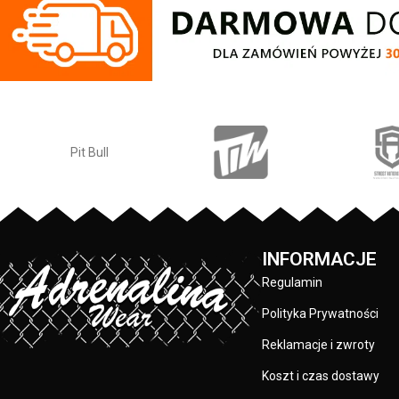
kwadratowa naszywka na lewym rękawie
- regulacja kaptur
z logo marki Pit Bull - duży nadruk na
sznurka z metal
plecach oraz mniejszy na klatce
ściągacze rękawów
piersiowej - wszystkie nadruki wykonane
kciuki - lamówka
są specjalistyczną technologią sitodruku
przed otarciami
przez co są bardzo trwałe - skład
silikonowa naszyw
materiału: 80% bawełna / 20% poliester
przednia kiesz
wysokiej jakości
PRODUCENT:
Pit Bull
wykonane specjal
sitodruku - skład 
KOLOR:
/ 20%
Czarny
INFORMACJE
Regulamin
Polityka Prywatności
Reklamacje i zwroty
Koszt i czas dostawy