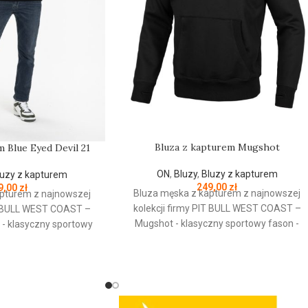
Bluza z kapturem Mugshot
 Blue Eyed Devil 21
ON
,
Bluzy
,
Bluzy z kapturem
luzy z kapturem
249,00
zł
9,00
zł
Bluza męska z kapturem z najnowszej
pturem z najnowszej
kolekcji firmy
PIT
BULL
WEST
COAST
–
BULL
WEST
COAST
–
Mugshot - klasyczny sportowy fason -
1 - klasyczny sportowy
wykonana z wysokogatunkowej grubej
 z wysokogatunkowej
bawełny 400 gr/m2 - tkanina od
00 gr/m2 - tkanina od
wewnętrznej strony jest szczotkowana i
y jest szczotkowana i
przyjemna w dotyku - mocne żebrowane
ku - mocne żebrowane
ściągacze na rękawach oraz u dołu bluzy
wach oraz u dołu bluzy