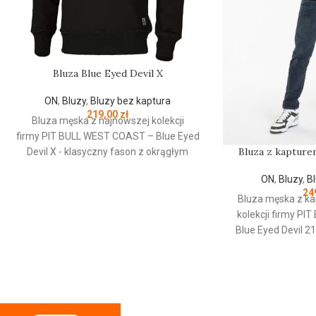
Bluza Blue Eyed Devil X
ON
,
Bluzy
,
Bluzy bez kaptura
219,00
zł
Bluza męska z najnowszej kolekcji
firmy
PIT
BULL
WEST
COAST
– Blue Eyed
Bluza z kapturem
Devil X - klasyczny fason z okrągłym
dekoltem - wykonana z
ON
,
Bluzy
,
B
wysokogatunkowej grubej bawełny 400
24
g/m - tkanina od wewnętrznej strony jest
Bluza męska z ka
szczotkowana i przyjemna w dotyku -
kolekcji firmy
PIT
mocne żebrowane ściągacze na
Blue Eyed Devil 2
rękawach oraz u dołu bluzy - żebrowany
fason - wykonana
kołnierz - ściągacze rękawów dodatkowo
grubej bawełny 4
posiadają otwory na kciuk - od
wewnętrznej stron
wewnętrznej strony lamówka przy karku
przyjemna w doty
chroniąca przed otarciami - silikonowa
ściągacze na ręka