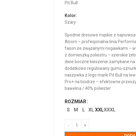
Pit Bull
Kolor:
Szary
Spodnie dresowe męskie z najnowsze
Alcorn – profesjonalna linia Perfor
fason ze zwężanymi nogawkami – w
z domieszką poliestru – szerokie ż
dwie boczne kieszenie zamykane na 
dodatkowo regulowany gumo-sznurki
naszywka z logo marki Pit Bull na l
Pro+ na biodrze – efektowne przeszyc
bawełna / 40% poliester
ROZMIAR
S
M
L
XL
XXL
XXXL