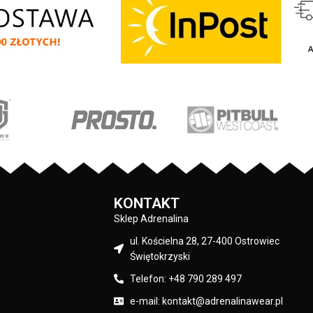
- regulacja kaptura za pomocą szerokieg
a za pomocą szerokiego
sznurka z metalowym wykończeniem -
owym wykończeniem -
ściągacze rękawów posiadają otwory na
 posiadają otwory na
kciuki - lamówka przy karku chroniąca
 przy karku chroniąca
przed otarciami - na lewym rękawie
 - na lewym rękawie
silikonowa naszywka z logo marki - duża
ka z logo marki - duża
przednia kieszeń typu kangurka -
eń typu kangurka -
wysokiej jakości nieścieralne nadruki
 nieścieralne nadruki
wykonane specjalistyczną technologią
istyczną technologią
sitodruku - skład materiału: 80% bawełna
materiału: 80% bawełna
/ 20% polyester
 polyester
PRODUCENT:
Pit Bull
KONTAKT
Sklep Adrenalina
KOLOR:
Czarny
ul. Kościelna 28, 27-400 Ostrowiec
Świętokrzyski
Telefon: +48 790 289 497
e-mail: kontakt@adrenalinawear.pl