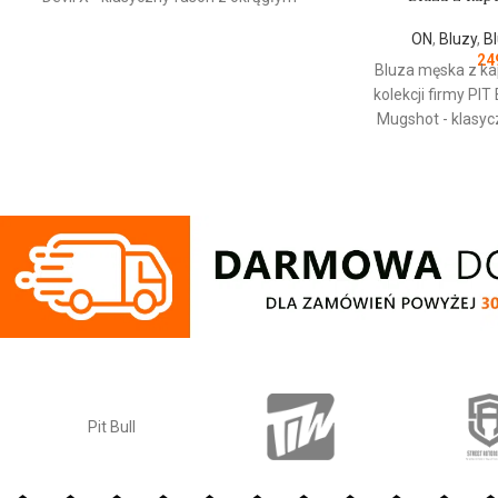
dekoltem - wykonana z
ON
,
Bluzy
,
B
wysokogatunkowej grubej bawełny 400
24
g/m - tkanina od wewnętrznej strony jest
Bluza męska z ka
szczotkowana i przyjemna w dotyku -
kolekcji firmy
PIT
mocne żebrowane ściągacze na
Mugshot - klasyc
rękawach oraz u dołu bluzy - żebrowany
wykonana z wyso
kołnierz - ściągacze rękawów dodatkowo
bawełny 400 g
posiadają otwory na kciuk - od
wewnętrznej stron
wewnętrznej strony lamówka przy karku
przyjemna w doty
chroniąca przed otarciami - silikonowa
ściągacze na ręka
kwadratowa naszywka na lewym rękawie
- regulacja kaptur
z logo marki Pit Bull - duży nadruk na
sznurka z metal
plecach oraz mniejszy na klatce
ściągacze rękawów
piersiowej - wszystkie nadruki wykonane
kciuki - lamówka
są specjalistyczną technologią sitodruku
przed otarciami
przez co są bardzo trwałe - skład
silikonowa naszyw
materiału: 80% bawełna / 20% poliester
przednia kiesz
wysokiej jakości
PRODUCENT:
Pit Bull
wykonane specjal
sitodruku - skład 