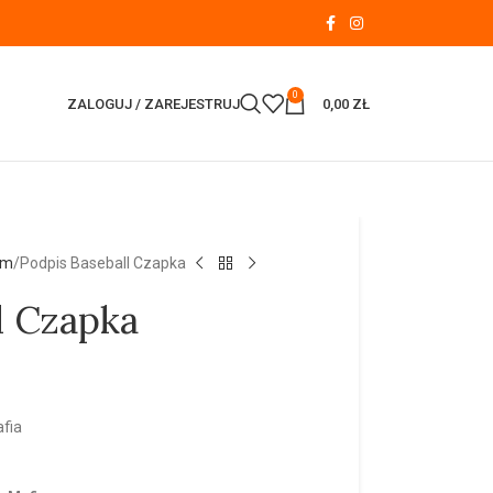
0
ZALOGUJ / ZAREJESTRUJ
0,00
ZŁ
em
Podpis Baseball Czapka
l Czapka
fia