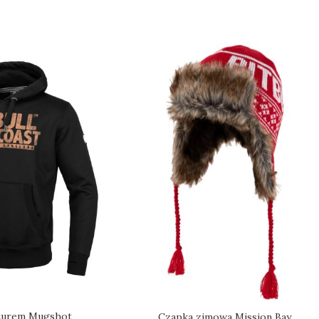
pturem Mugshot
Czapka zimowa Mission Bay