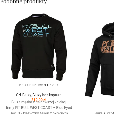
Podobne produkty
Bluza Blue Eyed Devil X
ON
,
Bluzy
,
Bluzy bez kaptura
219,00
zł
Bluza męska z najnowszej kolekcji
firmy
PIT
BULL
WEST
COAST
– Blue Eyed
Bluza z ka
Devil X - klasyczny fason z okrągłym