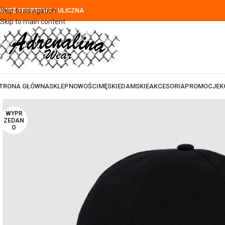
Skip to navigation
DZIEŻ SPORTOWA / ULICZNA
Skip to main content
TRONA GŁÓWNA
SKLEP
NOWOŚCI
MĘSKIE
DAMSKIE
AKCESORIA
PROMOCJE
K
WYPR
ZEDAN
O