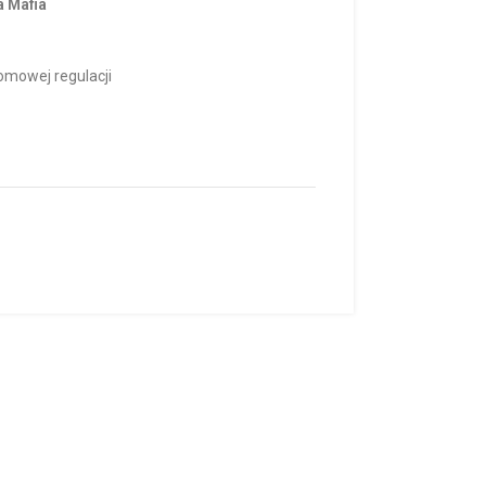
a Mafia
omowej regulacji