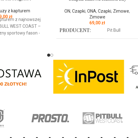
luzy z kapturem
ON
,
Czapki
,
ONA
,
Czapki
,
Zimowe
,
9,00
zł
Zimowe
pturem z najnowszej
69,00
zł
BULL
WEST
COAST
–
PRODUCENT:
Pit Bull
zny sportowy fason -
kogatunkowej grubej
KOLOR:
r/m2 - tkanina od
Czerwony
y jest szczotkowana i
ku - mocne żebrowane
wach oraz u dołu bluzy
Czapka typu uszatka z najnowszej
a za pomocą szerokiego
kolekcji firmy
PIT
BULL
WEST
COAST
–
owym wykończeniem -
Mission Bay - wysokiej jakości gruba i
 posiadają otwory na
miękka dzianina - całość podszyta
 przy karku chroniąca
polarem oraz sztucznym futerkiem - haft
 - na lewym rękawie
w stylu norweskim z dużym napisem -
ka z logo marki - duża
grube sznurki umożliwiają wiązanie pod
eń typu kangurka -
brodą - idealna na bardzo niskie zimowe
 nieścieralne nadruki
temperatury - lekko elastyczny materiał
istyczną technologią
dopasowuje się do kształtów głowy -
materiału: 80% bawełna
skład materiału: 100% wełna akrylowa