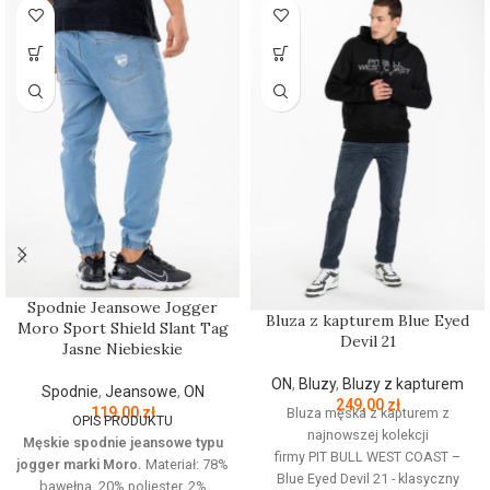
Spodnie Jeansowe Jogger
Bluza z kapturem Blue Eyed
Moro Sport Shield Slant Tag
Devil 21
Jasne Niebieskie
ON
,
Bluzy
,
Bluzy z kapturem
Spodnie
,
Jeansowe
,
ON
249,00
zł
119,00
zł
Bluza męska z kapturem z
OPIS PRODUKTU
najnowszej kolekcji
Męskie spodnie jeansowe typu
firmy
PIT
BULL
WEST
COAST
–
jogger marki Moro.
Materiał: 78%
Blue Eyed Devil 21 - klasyczny
bawełna, 20% poliester, 2%