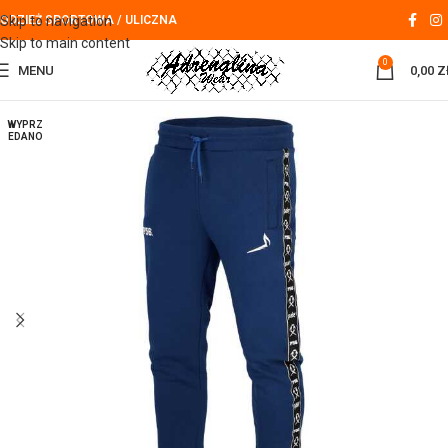
Skip to navigation
ODZIEŻ SPORTOWA / ULICZNA
Skip to main content
0
MENU
0,00
Z
WYPRZ
EDANO