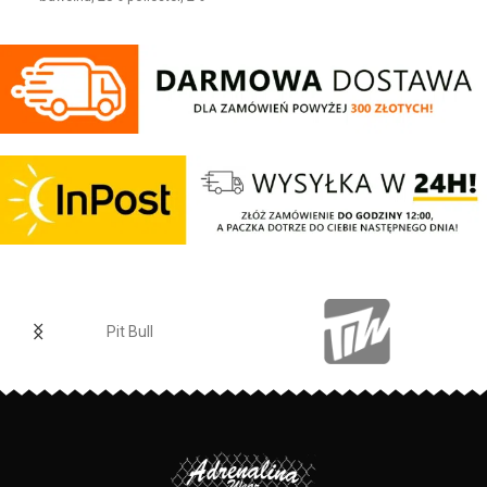
sportowy fason - wykonana z
elastan Jeansowe spodnie z
wysokogatunkowej grubej
haftowanym logo o wygodnym
bawełny 400 gr/m2 - tkanina od
kroju. Posiadają cztery kieszenie i
wewnętrznej strony jest
regulowana gumę w pasie która
szczotkowana i przyjemna w
zapewnia idealne dopasowanie w
dotyku - mocne żebrowane
talii.
ściągacze na rękawach oraz u
Regular Fit
- regularny krój, nie
dołu bluzy - regulacja kaptura za
krępuje ruchów dzięki
pomocą szerokiego sznurka z
odpowiednio dobranym
metalowym wykończeniem -
materiałom.
ściągacze rękawów posiadają
Elastan
- rozciągliwa dzianina,
otwory na kciuki - lamówka przy
zapewnia zwiększony komfort
karku chroniąca przed otarciami -
podczas użytkowania.
na lewym rękawie silikonowa
Jogger
- nogawki w spodniach
naszywka z logo marki - duża
zostały zakończone
Pit Bull
przednia kieszeń typu kangurka -
dopasowanym ściągaczem.
wysokiej jakości nieścieralne
Made In Poland
- wyprodukowano
nadruki wykonane specjalistyczną
w Polsce.
technologią sitodruku - skład
materiału: 80% bawełna / 20%
polyester