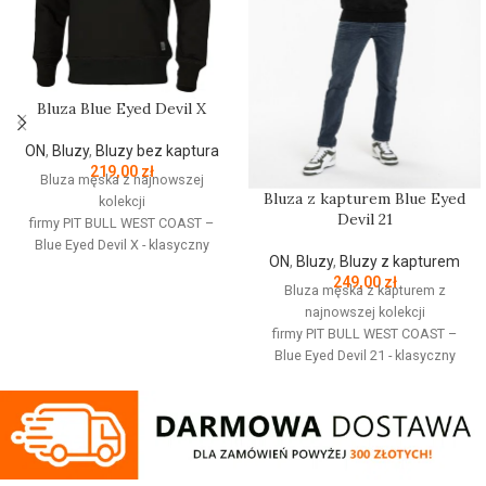
Bluza Blue Eyed Devil X
ON
,
Bluzy
,
Bluzy bez kaptura
219,00
zł
Bluza męska z najnowszej
Bluza z kapturem Blue Eyed
kolekcji
Devil 21
firmy
PIT
BULL
WEST
COAST
–
Blue Eyed Devil X - klasyczny
ON
,
Bluzy
,
Bluzy z kapturem
fason z okrągłym dekoltem -
249,00
zł
wykonana z wysokogatunkowej
Bluza męska z kapturem z
grubej bawełny 400 g/m - tkanina
najnowszej kolekcji
od wewnętrznej strony jest
firmy
PIT
BULL
WEST
COAST
–
szczotkowana i przyjemna w
Blue Eyed Devil 21 - klasyczny
dotyku - mocne żebrowane
sportowy fason - wykonana z
ściągacze na rękawach oraz u
wysokogatunkowej grubej
dołu bluzy - żebrowany kołnierz -
bawełny 400 gr/m2 - tkanina od
ściągacze rękawów dodatkowo
wewnętrznej strony jest
posiadają otwory na kciuk - od
szczotkowana i przyjemna w
wewnętrznej strony lamówka przy
dotyku - mocne żebrowane