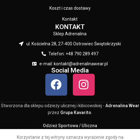
Koszt i czas dostawy
Kontakt
KONTAKT
Sklep Adrenalina
ul. Kościelna 28, 27-400 Ostrowiec Świętokrzyski
Telefon: +48 790 289 497
e-mail: kontakt@adrenalinawear.pl
Social Media
Stworzona dla sklepu odzieży ulicznej i kibicowskiej -
Adrenalina Wear
przez
Grupa Kavarito
.
Odzież Sportowa / Uliczna
0
Korzystanie z tej witryny oznacza wyrażenie zgody na