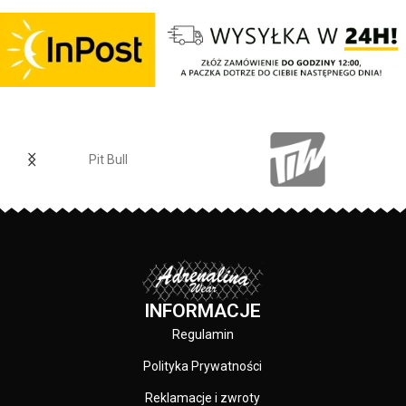
karku chroniąca przed otarciami -
ściągacze na rękawach oraz u
silikonowa kwadratowa naszywka
dołu bluzy - regulacja kaptura za
na lewym rękawie z logo marki Pit
pomocą szerokiego sznurka z
Bull - duży nadruk na plecach oraz
metalowym wykończeniem -
mniejszy na klatce piersiowej -
ściągacze rękawów posiadają
wszystkie nadruki wykonane są
otwory na kciuki - lamówka przy
specjalistyczną technologią
karku chroniąca przed otarciami -
sitodruku przez co są bardzo
na lewym rękawie silikonowa
Pit Bull
trwałe - skład materiału: 80%
naszywka z logo marki - duża
bawełna / 20% poliester
przednia kieszeń typu kangurka -
wysokiej jakości nieścieralne
PRODUCENT:
Pit Bull
nadruki wykonane specjalistyczną
technologią sitodruku - skład
materiału: 80% bawełna / 20%
KOLOR:
Czarny
polyester
INFORMACJE
Regulamin
Polityka Prywatności
Reklamacje i zwroty