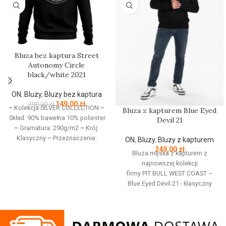
Bluza bez kaptura Street
Autonomy Circle
black/white 2021
ON
,
Bluzy
,
Bluzy bez kaptura
149,00
zł
190,00
zł
–
Kolekcja SILVER COLLECTION
–
Bluza z kapturem Blue Eyed
Skład: 90% bawełna 10% poliester
Devil 21
–
Gramatura: 290g/m2
–
Krój:
Klasyczny
–
Przeznaczenie:
ON
,
Bluzy
,
Bluzy z kapturem
Odzież codzienna / Sport
–
249,00
zł
Bluza męska z kapturem z
Nadruk: Sitodruk
–
Kolekcja
najnowszej kolekcji
jesień/zima 2021
firmy
PIT
BULL
WEST
COAST
–
Blue Eyed Devil 21 - klasyczny
sportowy fason - wykonana z
wysokogatunkowej grubej
bawełny 400 gr/m2 - tkanina od
wewnętrznej strony jest