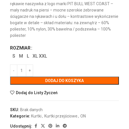
rękawie naszywka z logo marki PIT BULL WEST COAST –
mały nadruk na piersi – mocne szerokie żebrowane
ściągacze na rękawach i u dołu – kontrastowe wykończenie
bogate w detale – skład materiału: na zewnątrz – 60%
poliester, 10% nylon, 30% bawełna / podszewka – 100%
poliester
ROZMIAR
S
M
L
XL
XXL
DODAJ DO KOSZYKA
Dodaj do Listy Życzeń
SKU:
Brak danych
Kategorie:
Kurtki
,
Kurtki przejściowe
,
ON
Udostępnij: