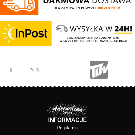
szczotkowana i przyjemna w
dotyku - mocne żebrowane
ściągacze na rękawach oraz u
dołu bluzy - regulacja kaptura za
pomocą szerokiego sznurka z
metalowym wykończeniem -
ściągacze rękawów posiadają
otwory na kciuki - lamówka przy
karku chroniąca przed otarciami -
na lewym rękawie silikonowa
naszywka z logo marki - duża
Pit Bull
przednia kieszeń typu kangurka -
wysokiej jakości nieścieralne
nadruki wykonane specjalistyczną
technologią sitodruku - skład
materiału: 80% bawełna / 20%
polyester
INFORMACJE
Regulamin