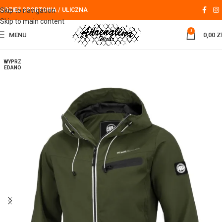
Skip to navigation
ODZIEŻ SPORTOWA / ULICZNA
Skip to main content
0
MENU
0,00
Z
WYPRZ
EDANO