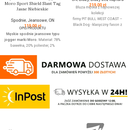
Moro Sport Shield Slant Tag
219,00
zł
Bluza męska z najnowszej
Jasne Niebieskie
kolekcji
firmy
PIT
BULL
WEST
COAST
–
Spodnie
,
Jeansowe
,
ON
Black Dog - klasyczny fason z
119,00
zł
OPIS PRODUKTU
okrągłym dekoltem - wykonana z
Męskie spodnie jeansowe typu
wysokogatunkowej grubej
jogger marki Moro.
Materiał: 78%
bawełny 400 g/m - tkanina od
bawełna, 20% poliester, 2%
wewnętrznej strony jest
elastan Jeansowe spodnie z
szczotkowana i przyjemna w
haftowanym logo o wygodnym
dotyku - mocne żebrowane
kroju. Posiadają cztery kieszenie i
ściągacze na rękawach oraz u
regulowana gumę w pasie która
dołu bluzy - żebrowany kołnierz -
zapewnia idealne dopasowanie w
ściągacze rękawów dodatkowo
talii.
posiadają otwory na kciuk - od
Regular Fit
- regularny krój, nie
wewnętrznej strony lamówka przy
krępuje ruchów dzięki
karku chroniąca przed otarciami -
odpowiednio dobranym
silikonowa kwadratowa naszywka
materiałom.
na lewym rękawie z logo marki Pit
Elastan
- rozciągliwa dzianina,
Bull - duży nadruk na plecach oraz
zapewnia zwiększony komfort
mniejszy na klatce piersiowej -
podczas użytkowania.
wszystkie nadruki wykonane są
Jogger
- nogawki w spodniach
specjalistyczną technologią