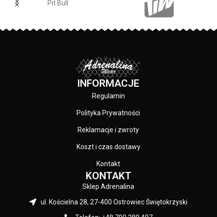
Pit Bull
zostały zakończone
sitodruku przez co są bardzo
dopasowanym ściągaczem.
trwałe - skład materiału: 80%
Made In Poland
- wyprodukowano
bawełna / 20% poliester
w Polsce.
PRODUCENT:
Pit Bull
KOLOR:
Granatowy
INFORMACJE
Regulamin
Polityka Prywatności
Reklamacje i zwroty
Koszt i czas dostawy
Kontakt
KONTAKT
Sklep Adrenalina
ul. Kościelna 28, 27-400 Ostrowiec Świętokrzyski