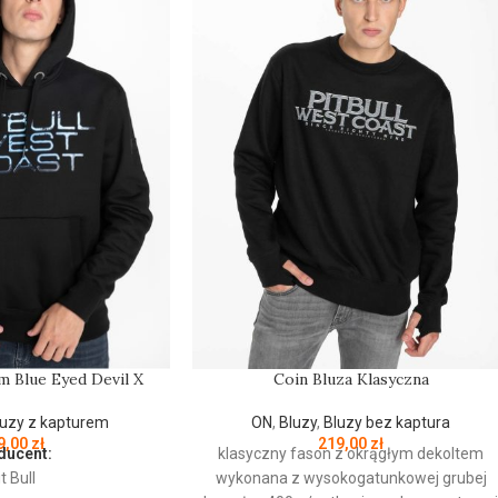
Coin Bluza Klasyczna
m Blue Eyed Devil X
ON
,
Bluzy
,
Bluzy bez kaptura
luzy z kapturem
219,00
zł
9,00
zł
klasyczny fason z okrągłym dekoltem
ducent:
wykonana z wysokogatunkowej grubej
t Bull