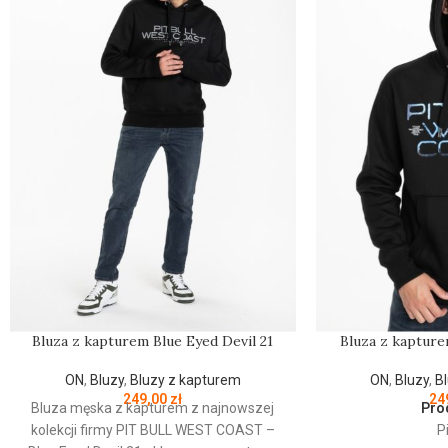
Bluza z kapturem Blue Eyed Devil 21
Bluza z kapture
ON
,
Bluzy
,
Bluzy z kapturem
ON
,
Bluzy
,
B
249,00
zł
24
Bluza męska z kapturem z najnowszej
Pro
kolekcji firmy
PIT
BULL
WEST
COAST
–
Pi