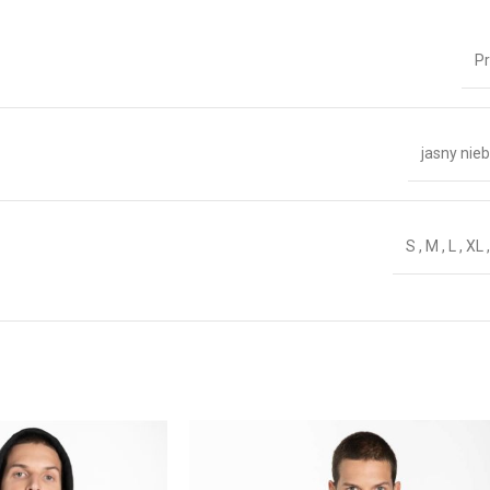
Pr
jasny nieb
S
,
M
,
L
,
XL