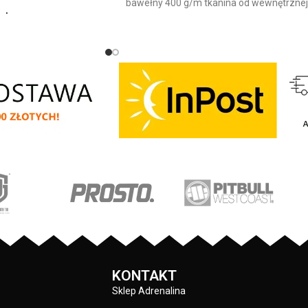
bawełny 400 g/m tkanina od wewnętrzne
olor:
strony jest szczotkowana i przyjemna w
zarny
dotyku mocne żebrowane ściągacze na
rękawach oraz u dołu bluzy żebrowany
pturem z najnowszej
kołnierz ściągacze rękawów dodatkowo
IT BULL WEST COAST –
posiadają otwory na kciuk od
 - klasyczny sportowy
wewnętrznej strony lamówka przy karku
 z wysokogatunkowej
chroniąca przed otarciami silikonowa
00 gr/m2 - tkanina od
kwadratowa naszywka na lewym rękawie
y jest szczotkowana i
z logo marki Pit Bull duży nadruk na
ku - mocne żebrowane
plecach oraz mniejszy na klatce
wach oraz u dołu bluzy
piersiowej wszystkie nadruki wykonane
a za pomocą szerokiego
są specjalistyczną technologią sitodruku
owym wykończeniem -
przez co są bardzo trwałe
 posiadają otwory na
 przy karku chroniąca
 - na lewym rękawie
ka z logo marki - duża
eń typu kangurka -
KONTAKT
 nieścieralne nadruki
Sklep Adrenalina
istyczną technologią