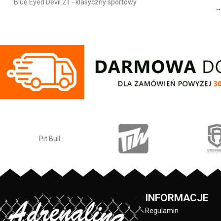
Blue Eyed Devil 21 - klasyczny sportowy
K
fason - wykonana z wysokogatunkowej
C
grubej bawełny 400 gr/m2 - tkanina od
wewnętrznej strony jest szczotkowana i
Bluza męska z ka
przyjemna w dotyku - mocne żebrowane
kolekcji firmy P
ściągacze na rękawach oraz u dołu bluzy
Blue Eyed Devil X
- regulacja kaptura za pomocą szerokiego
fason - wykonana
sznurka z metalowym wykończeniem -
grubej bawełny 4
ściągacze rękawów posiadają otwory na
wewnętrznej stron
kciuki - lamówka przy karku chroniąca
przyjemna w doty
przed otarciami - na lewym rękawie
ściągacze na ręka
silikonowa naszywka z logo marki - duża
- regulacja kaptur
przednia kieszeń typu kangurka -
sznurka z metal
wysokiej jakości nieścieralne nadruki
ściągacze rękawów
wykonane specjalistyczną technologią
kciuki - lamówka
sitodruku - skład materiału: 80% bawełna
przed otarciami
/ 20% polyester
silikonowa naszyw
przednia kiesz
INFORMACJE
wysokiej jakości
Regulamin
wykonane specjal