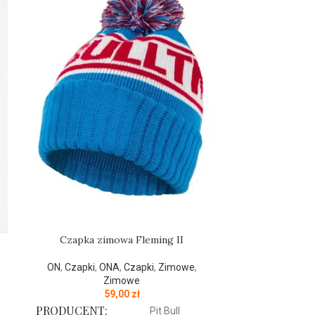
Czapka zimowa Fleming II
Czapka 
ON
,
Czapki
,
ONA
,
Czapki
,
Zimowe
,
ON
,
Czapki
,
Zimowe
59,00
zł
PRODUCENT:
PRODUCENT
Pit Bull