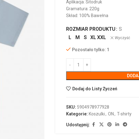
Aplikacja: Sitodruk
Gramatura: 220g
Skład: 100% Bawełna
ROZMIAR PRODUKTU
S
L
M
S
XL
XXL
Wyczyść
Pozostało tylko: 1
DODA
Dodaj do Listy Życzeń
SKU:
5904978977928
Kategorie:
Koszulki
,
ON
,
T-shirty
Udostępnij: