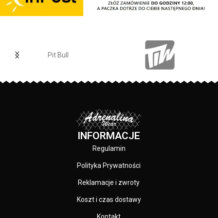
mniejszy na klatce piersiowej -
wszystkie nadruki wykonane są
specjalistyczną technologią
sitodruku przez co są bardzo
trwałe - skład materiału: 80%
bawełna / 20% poliester
Pit Bull
PRODUCENT:
Pit Bull
KOLOR:
Czarny
INFORMACJE
Regulamin
Polityka Prywatności
Reklamacje i zwroty
Koszt i czas dostawy
Kontakt