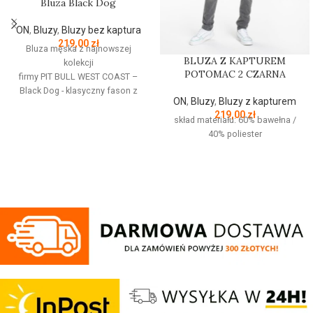
Bluza Black Dog
ON
,
Bluzy
,
Bluzy bez kaptura
219,00
zł
Bluza męska z najnowszej
BLUZA Z KAPTUREM
kolekcji
POTOMAC 2 CZARNA
firmy
PIT
BULL
WEST
COAST
–
Black Dog - klasyczny fason z
ON
,
Bluzy
,
Bluzy z kapturem
okrągłym dekoltem - wykonana z
219,00
zł
wysokogatunkowej grubej
skład materiału: 60% bawełna /
bawełny 400 g/m - tkanina od
40% poliester
wewnętrznej strony jest
szczotkowana i przyjemna w
dotyku - mocne żebrowane
ściągacze na rękawach oraz u
dołu bluzy - żebrowany kołnierz -
ściągacze rękawów dodatkowo
posiadają otwory na kciuk - od
wewnętrznej strony lamówka przy
karku chroniąca przed otarciami -
silikonowa kwadratowa naszywka
na lewym rękawie z logo marki Pit
Bull - duży nadruk na plecach oraz